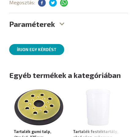
Megosztás:
Paraméterek
ÍRJON EGY KÉRDÉST
Egyéb termékek a kategóriában
Tartalék gumi talp,
Tartalék festéktartály,
Ta