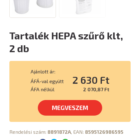
Tartalék HEPA szűrő klt,
2 db
Ajánlott ár:
2 630 Ft
ÁFÁ-val együtt
ÁFA nélkül
2 070,87 Ft
MEGVESZEM
Rendelési szám:
8891872A
, EAN:
8595126986595