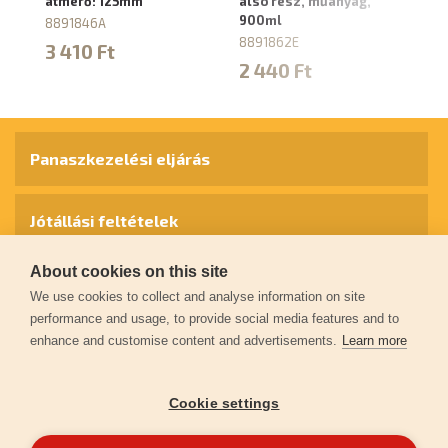
átmérő: 125mm
alsó rész, műanyag,
to
900ml
8891846A
88
8891862E
3 410 Ft
3
2 440 Ft
Panaszkezelési eljárás
Jótállási feltételek
About cookies on this site
Személyes adatok védelme
We use cookies to collect and analyse information on site
performance and usage, to provide social media features and to
enhance and customise content and advertisements.
Learn more
Kapcsolat
Cookie settings
Garancia regisztráció