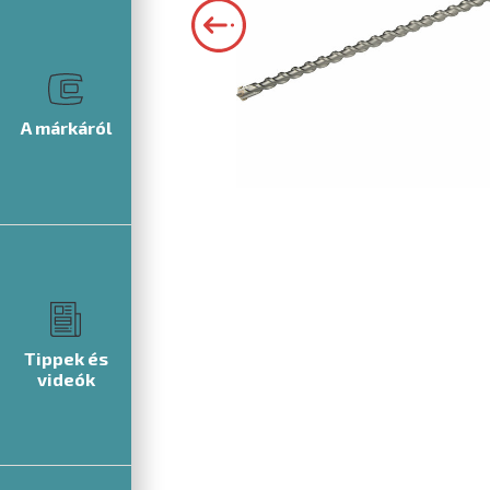
A márkáról
Tippek és
videók