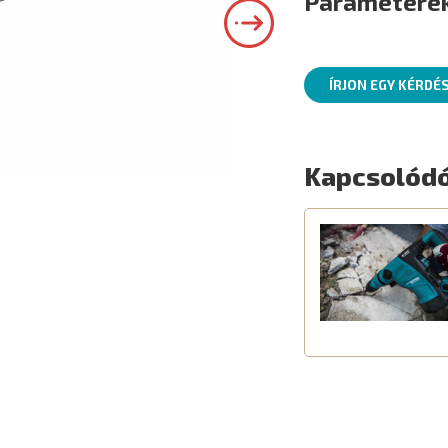
Paramétere
ÍRJON EGY KÉRDÉ
Kapcsolódó