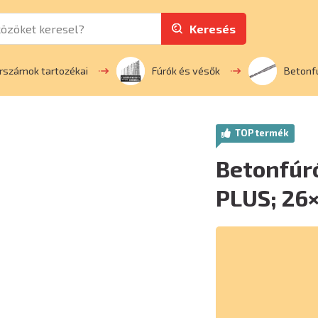
Keresés
rszámok tartozékai
Fúrók és vésők
Betonf
TOP termék
Betonfúró
PLUS; 2