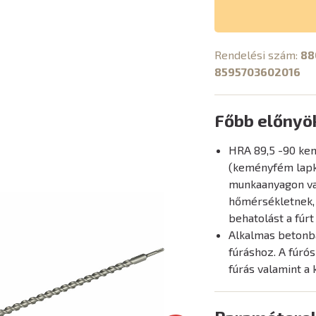
Rendelési szám:
88
8595703602016
Főbb előnyö
HRA 89,5 -90 kem
(keményfém lapká
munkaanyagon val
hőmérsékletnek, 
behatolást a fúrt
Alkalmas betonba
fúráshoz. A fúró
fúrás valamint a