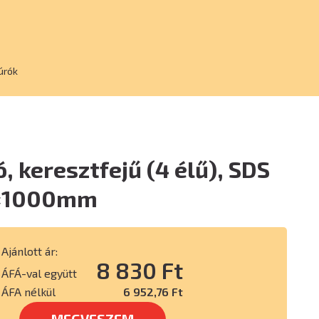
úrók
, keresztfejű (4 élű), SDS
6×1000mm
Ajánlott ár:
8 830 Ft
ÁFÁ-val együtt
ÁFA nélkül
6 952,76 Ft