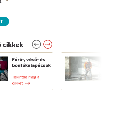
k
ST
 cikkek
Fúró-, véső- és
E
bontókalapácsok
é
k
Tekintse meg a
T
cikket
c