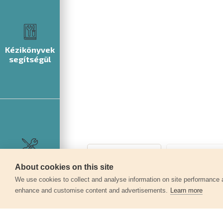
Kézikönyvek
segítségül
Szerviz
About cookies on this site
We use cookies to collect and analyse information on site performance 
enhance and customise content and advertisements.
Learn more
Egyéb termékek a kate