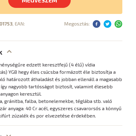
MEGVESZEM
01753
, EAN:
Megosztás:
k
énységűre edzett keresztfejű (4 élű) vídia
s) YG8 hegy éles csúcsba formázott éle biztosítja a
ó határozott áthaladást és jobban ellenáll a magasabb
így nagyobb tartósságot biztosít, valamint élesebb
 anyagon keresztül.
, gránitba, falba, betonelemekbe, téglába stb. való
szár anyaga: 40 Cr acél, egyszeres csavarorsós a könnyű
 kifúrt zúzalék és por elvezetése érdekében.