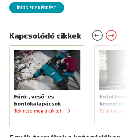
ÍRJON EGY KÉRDÉST
Kapcsolódó cikkek
Fúró-, véső- és
Extol keverők
bontókalapácsok
keverékekhe
Tekintse meg a cikket
Tekintse meg a c