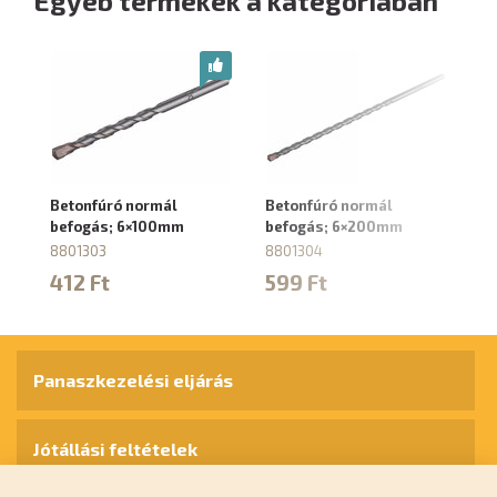
Egyéb termékek a kategóriában
Betonfúró normál
Betonfúró normál
Be
befogás; 6×100mm
befogás; 6×200mm
b
8801303
8801304
88
412 Ft
599 Ft
7
Panaszkezelési eljárás
Jótállási feltételek