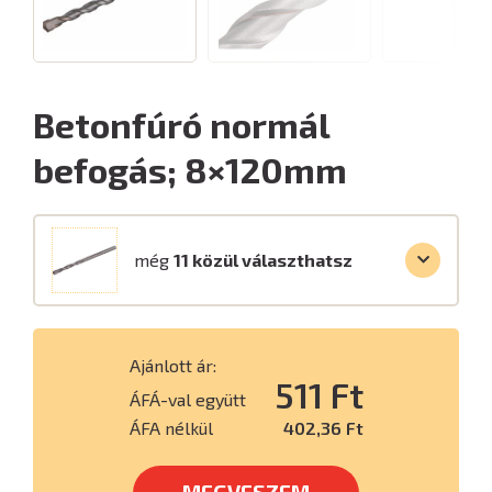
Betonfúró normál
befogás; 8×120mm
még
11 közül választhatsz
Ajánlott ár:
511 Ft
ÁFÁ-val együtt
ÁFA nélkül
402,36 Ft