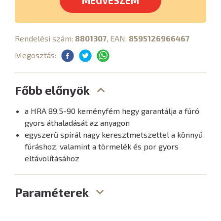
MEGVESZEM
Rendelési szám:
8801307
, EAN:
8595126966467
Megosztás:
Főbb előnyök
a HRA 89,5-90 keményfém hegy garantálja a fúró
gyors áthaladását az anyagon
egyszerű spirál nagy keresztmetszettel a könnyű
fúráshoz, valamint a törmelék és por gyors
eltávolításához
Paraméterek