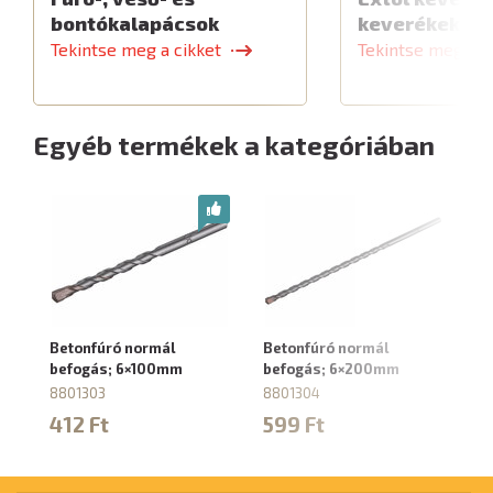
bontókalapácsok
keverékekhe
Tekintse meg a cikket
Tekintse meg a c
Egyéb termékek a kategóriában
Betonfúró normál
Betonfúró normál
Be
befogás; 6×100mm
befogás; 6×200mm
b
8801303
8801304
88
412 Ft
599 Ft
5