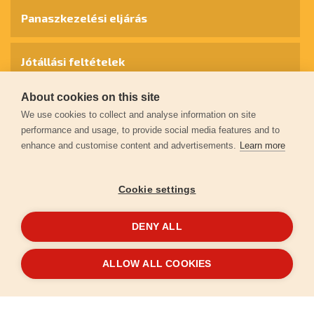
Panaszkezelési eljárás
Jótállási feltételek
About cookies on this site
Személyes adatok védelme
We use cookies to collect and analyse information on site
performance and usage, to provide social media features and to
enhance and customise content and advertisements.
Learn more
Kapcsolat
Cookie settings
Garancia regisztráció
DENY ALL
© 2026
extol.hu
- Minden jog fenntartva
ALLOW ALL COOKIES
Létrehozta
FEO