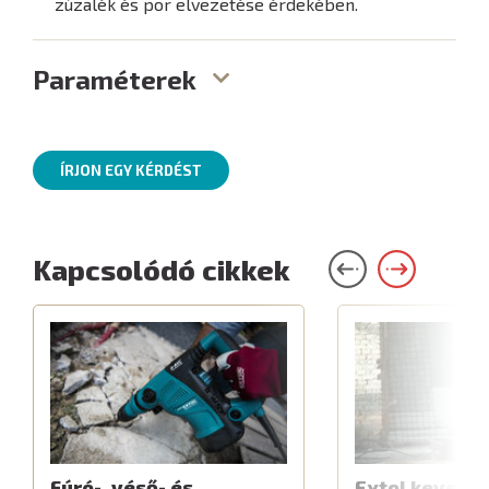
zúzalék és por elvezetése érdekében.
Paraméterek
ÍRJON EGY KÉRDÉST
Kapcsolódó cikkek
Fúró-, véső- és
Extol keverők