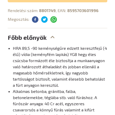
Rendelési szám:
8801749
, EAN:
8595703601996
Megosztás:
Főbb előnyök
HRA 89,5 -90 keménységűre edzett keresztfejű (4
élű) vídia (keményfém lapkás) YG8 hegy éles
csúcsba formázott éle biztosítja a munkaanyagon
való határozott áthaladást és jobban ellenáll a
magasabb hőmérsékletnek, így nagyobb
tartósságot biztosít, valamint élesebb behatolást
a fúrt anyagon keresztül.
Alkalmas betonba, gránitba, falba,
betonelemekbe, téglába stb. való fúráshoz. A
fúrószár anyaga: 40 Cr acél, egyszeres
csavarorsós a könnyű fúrás valamint a kifúrt