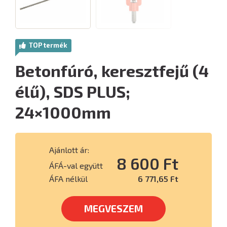
TOP termék
Betonfúró, keresztfejű (4
élű), SDS PLUS;
24×1000mm
Ajánlott ár:
8 600 Ft
ÁFÁ-val együtt
ÁFA nélkül
6 771,65 Ft
MEGVESZEM