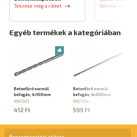
Tekintse meg a cikket
Tekintse meg a c
Egyéb termékek a kategóriában
Betonfúró normál
Betonfúró normál
Be
befogás; 6×100mm
befogás; 6×200mm
b
8801303
8801304
88
412 Ft
599 Ft
5
Panaszkezelési eljárás