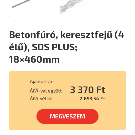
Betonfúró, keresztfejű (4
élű), SDS PLUS;
18×460mm
Ajánlott ár:
3 370 Ft
ÁFÁ-val együtt
ÁFA nélkül
2 653,54 Ft
MEGVESZEM