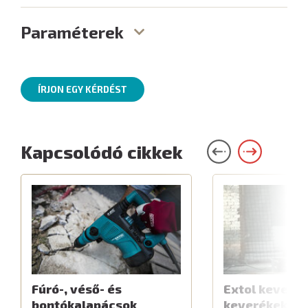
Paraméterek
ÍRJON EGY KÉRDÉST
Kapcsolódó cikkek
Fúró-, véső- és
Extol keverők
bontókalapácsok
keverékekhe