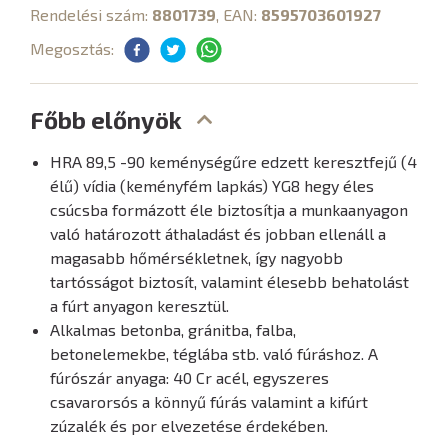
Rendelési szám:
8801739
, EAN:
8595703601927
Megosztás:
Főbb előnyök
HRA 89,5 -90 keménységűre edzett keresztfejű (4
élű) vídia (keményfém lapkás) YG8 hegy éles
csúcsba formázott éle biztosítja a munkaanyagon
való határozott áthaladást és jobban ellenáll a
magasabb hőmérsékletnek, így nagyobb
tartósságot biztosít, valamint élesebb behatolást
a fúrt anyagon keresztül.
Alkalmas betonba, gránitba, falba,
betonelemekbe, téglába stb. való fúráshoz. A
fúrószár anyaga: 40 Cr acél, egyszeres
csavarorsós a könnyű fúrás valamint a kifúrt
zúzalék és por elvezetése érdekében.