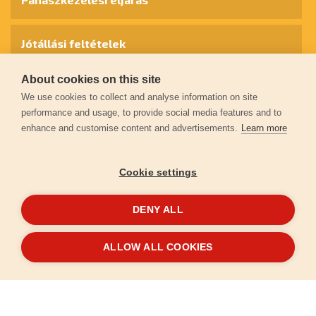
Jótállási feltételek
About cookies on this site
Személyes adatok védelme
We use cookies to collect and analyse information on site
performance and usage, to provide social media features and to
enhance and customise content and advertisements.
Learn more
Kapcsolat
Cookie settings
Garancia regisztráció
DENY ALL
© 2026
extol.hu
- Minden jog fenntartva
ALLOW ALL COOKIES
Létrehozta
FEO