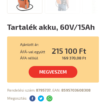
Tartalék akku, 60V/15Ah
Ajánlott ár:
215 100 Ft
ÁFÁ-val együtt
ÁFA nélkül
169 370,08 Ft
MEGVESZEM
Rendelési szám:
8795737
, EAN:
8595703608308
Megosztás: