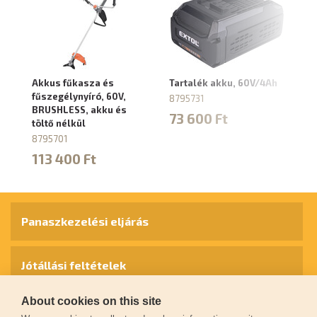
Akkus fűkasza és
Tartalék akku, 60V/4Ah
Ta
fűszegélynyíró, 60V,
8795731
87
BRUSHLESS, akku és
73 600 Ft
1
töltő nélkül
8795701
113 400 Ft
Panaszkezelési eljárás
Jótállási feltételek
About cookies on this site
Személyes adatok védelme