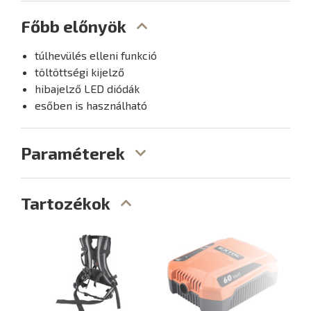
Főbb előnyök
túlhevülés elleni funkció
töltöttségi kijelző
hibajelző LED diódák
esőben is használható
Paraméterek
Tartozékok