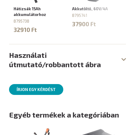
Hátizsák 15Ah
Akkutöltő, 60V/4A
akkumulátorhoz
8795741
8795738
37900 Ft
32910 Ft
Használati
útmutató/robbantott ábra
ÍRJON EGY KÉRDÉST
Egyéb termékek a kategóriában