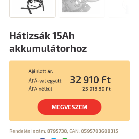
Hátizsák 15Ah
akkumulátorhoz
Ajánlott ár:
32 910 Ft
ÁFÁ-val együtt
ÁFA nélkül
25 913,39 Ft
MEGVESZEM
Rendelési szám:
8795738
, EAN:
8595703608315