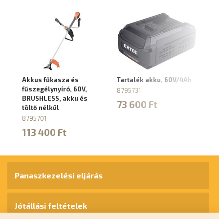
Akkus fűkasza és
Tartalék akku, 60V/4Ah
Ta
fűszegélynyíró, 60V,
8795731
87
BRUSHLESS, akku és
73 600 Ft
1
töltő nélkül
8795701
113 400 Ft
Panaszkezelési eljárás
Jótállási feltételek