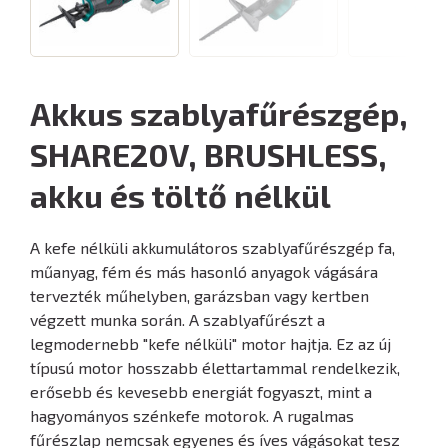
Akkus szablyafűrészgép,
SHARE20V, BRUSHLESS,
akku és töltő nélkül
A kefe nélküli akkumulátoros szablyafűrészgép fa,
műanyag, fém és más hasonló anyagok vágására
tervezték műhelyben, garázsban vagy kertben
végzett munka során. A szablyafűrészt a
legmodernebb "kefe nélküli" motor hajtja. Ez az új
típusú motor hosszabb élettartammal rendelkezik,
erősebb és kevesebb energiát fogyaszt, mint a
hagyományos szénkefe motorok. A rugalmas
fűrészlap nemcsak egyenes és íves vágásokat tesz