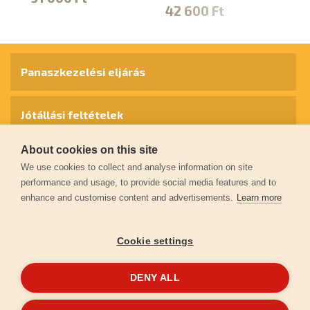
42 600 Ft
Panaszkezelési eljárás
Jótállási feltételek
About cookies on this site
Személyes adatok védelme
We use cookies to collect and analyse information on site
performance and usage, to provide social media features and to
enhance and customise content and advertisements.
Learn more
Kapcsolat
Cookie settings
Garancia regisztráció
DENY ALL
© 2026
extol.hu
- Minden jog fenntartva