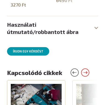
6490 Ft
9
3270 Ft
Használati
útmutató/robbantott ábra
ÍRJON EGY KÉRDÉST
Kapcsolódó cikkek