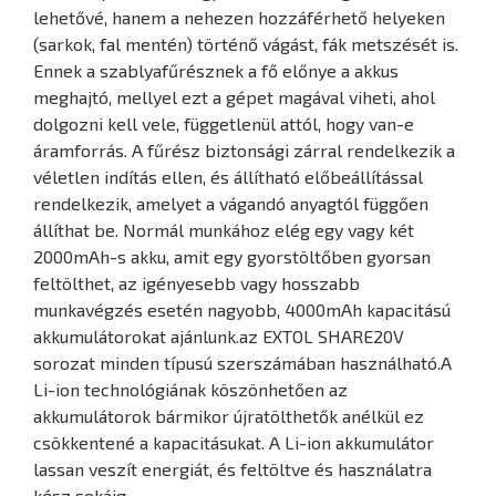
lehetővé, hanem a nehezen hozzáférhető helyeken
(sarkok, fal mentén) történő vágást, fák metszését is.
Ennek a szablyafűrésznek a fő előnye a akkus
meghajtó, mellyel ezt a gépet magával viheti, ahol
dolgozni kell vele, függetlenül attól, hogy van-e
áramforrás. A fűrész biztonsági zárral rendelkezik a
véletlen indítás ellen, és állítható előbeállítással
rendelkezik, amelyet a vágandó anyagtól függően
állíthat be. Normál munkához elég egy vagy két
2000mAh-s akku, amit egy gyorstöltőben gyorsan
feltölthet, az igényesebb vagy hosszabb
munkavégzés esetén nagyobb, 4000mAh kapacitású
akkumulátorokat ajánlunk.az EXTOL SHARE20V
sorozat minden típusú szerszámában használható.A
Li-ion technológiának köszönhetően az
akkumulátorok bármikor újratölthetők anélkül ez
csökkentené a kapacitásukat. A Li-ion akkumulátor
lassan veszít energiát, és feltöltve és használatra
kész sokáig.