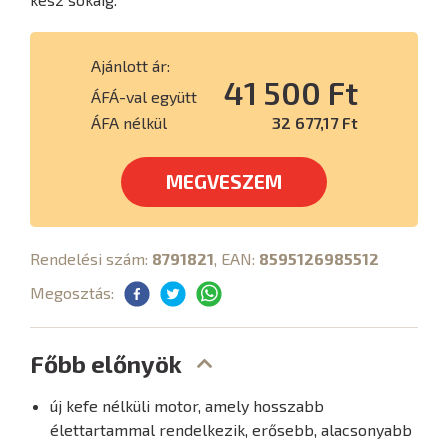
Ajánlott ár:
41 500 Ft
ÁFÁ-val együtt
ÁFA nélkül
32 677,17 Ft
MEGVESZEM
Rendelési szám:
8791821
, EAN:
8595126985512
Megosztás:
Főbb előnyök
új kefe nélküli motor, amely hosszabb
élettartammal rendelkezik, erősebb, alacsonyabb