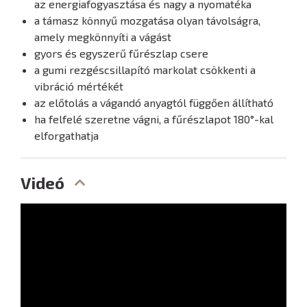
az energiafogyasztása és nagy a nyomatéka
a támasz könnyű mozgatása olyan távolságra,
amely megkönnyíti a vágást
gyors és egyszerű fűrészlap csere
a gumi rezgéscsillapító markolat csökkenti a
vibráció mértékét
az előtolás a vágandó anyagtól függően állítható
ha felfelé szeretne vágni, a fűrészlapot 180°-kal
elforgathatja
Videó