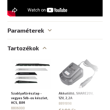
Paraméterek
Tartozékok
Szablyafűrészlap -
Akkutöltő, SHARE20V,
Ak
vegyes 5db-os készlet,
12V, 2,2A
4,
HCS, BIM
8891898
88
8806000