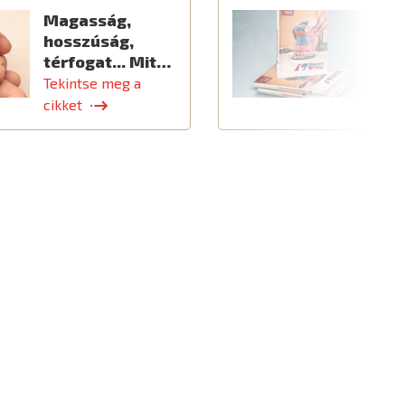
Magasság,
Ú
hosszúság,
térfogat... Mit…
Tekintse meg a
T
cikket
c