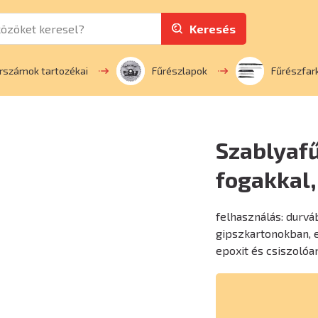
Keresés
rszámok tartozékai
Fűrészlapok
Fűrészfar
Szablyaf
fogakkal
felhasználás: durvá
gipszkartonokban, 
epoxit és csiszoló