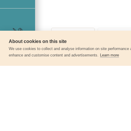
About cookies on this site
Szerviz
We use cookies to collect and analyse information on site performance 
enhance and customise content and advertisements.
Learn more
Egyéb termékek a kate
Szablyafűrészlap - vegyes 5db-os