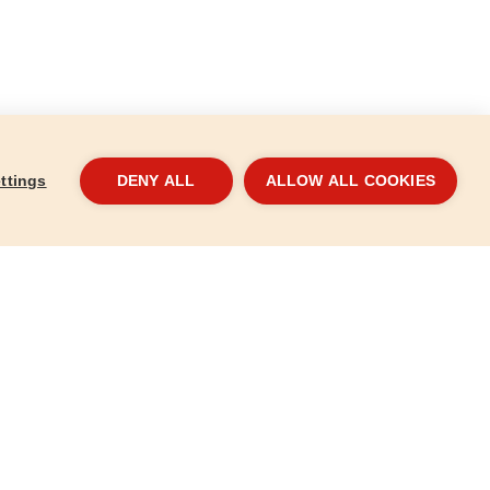
ttings
DENY ALL
ALLOW ALL COOKIES
-os készlet,
Szablyafűrészlap 3db-os készlet,
Szab