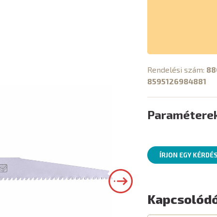
Rendelési szám:
88
8595126984881
Paramétere
ÍRJON EGY KÉRDÉ
Kapcsolódó