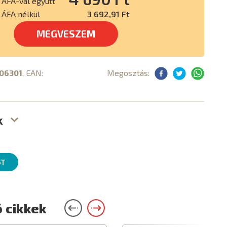
ÁFÁ-val együtt
ÁFA nélkül
3 692,91 Ft
MEGVESZEM
06301
, EAN:
Megosztás:
k
ST
 cikkek