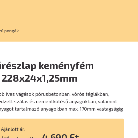
kú pengék
űrészlap keményfém
, 228x24x1,25mm
bb íves vágások pórusbetonban, vörös téglákban,
edzett szálas és cementkötésű anyagokban, valamint
anyagot tartalmazó anyagokban max. 170mm vastagságig
Ajánlott ár:
4 690 Ft