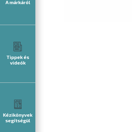
A márkáról
Tippek és
videók
Kézikönyvek
segítségül