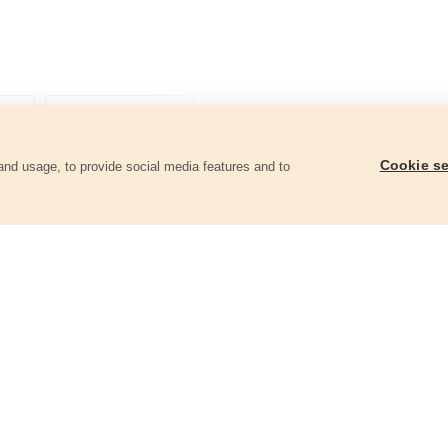
Cookie se
and usage, to provide social media features and to
góriában
Szablyafűrészlap 3db-os készlet,
Szablyafűrészlap 3db