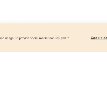
Cookie se
and usage, to provide social media features and to
góriában
Akkus multifunkciós szerszámgép
Akkus szablyafűrész
SHARE20V, gyorskioldós, 20V Li-ion,
20V Li-ion, 2000mAh