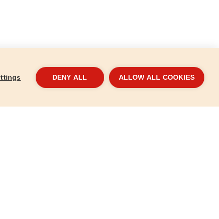
ttings
DENY ALL
ALLOW ALL COOKIES
gép SHARE20V,
Akku SHARE20V, 2Ah
Akku