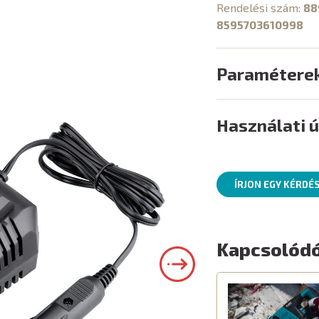
Rendelési szám:
88
8595703610998
Paramétere
Használati 
ÍRJON EGY KÉRDÉ
Kapcsolódó