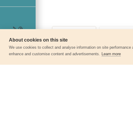
About cookies on this site
Szerviz
We use cookies to collect and analyse information on site performance 
enhance and customise content and advertisements.
Learn more
Egyéb termékek a kate
Akkus sarokcsiszológép SHARE20V,
115mm, 20V Li-ion, 2000mAh