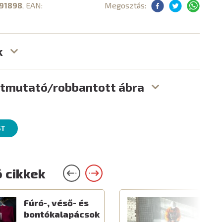
91898
, EAN:
Megosztás:
k
útmutató/robbantott ábra
ST
 cikkek
Fúró-, véső- és
E
bontókalapácsok
é