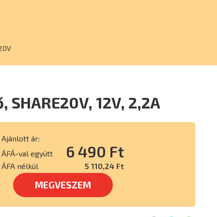
20V
, SHARE20V, 12V, 2,2A
Ajánlott ár:
6 490 Ft
ÁFÁ-val együtt
ÁFA nélkül
5 110,24 Ft
MEGVESZEM