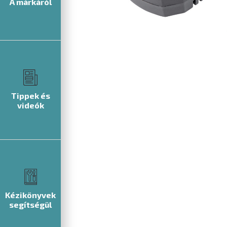
A márkáról
Tippek és
videók
Kézikönyvek
segítségül