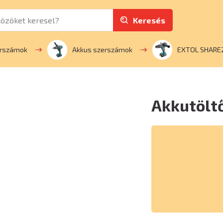
Keresés
erszámok
Akkus szerszámok
EXTOL SHARE
Akkutöltő