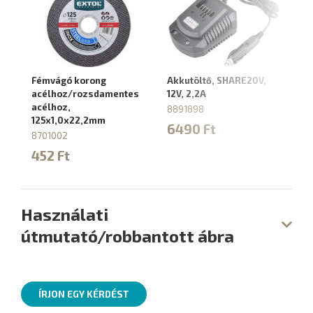
Fémvágó korong
Akkutöltő, SHARE20V,
Ak
acélhoz/rozsdamentes
12V, 2,2A
4,
acélhoz,
8891898
88
125x1,0x22,2mm
6490 Ft
9
8701002
452 Ft
Használati
útmutató/robbantott ábra
ÍRJON EGY KÉRDÉST