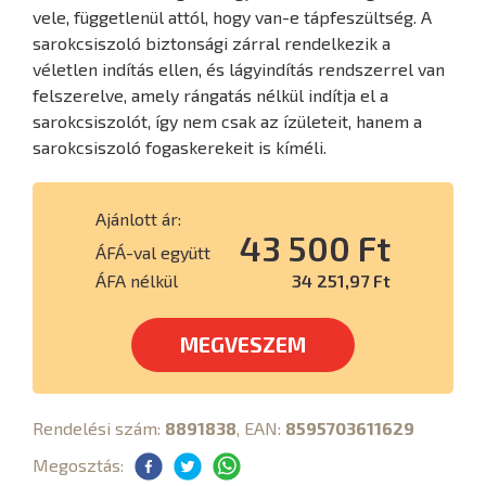
vele, függetlenül attól, hogy van-e tápfeszültség. A
sarokcsiszoló biztonsági zárral rendelkezik a
véletlen indítás ellen, és lágyindítás rendszerrel van
felszerelve, amely rángatás nélkül indítja el a
sarokcsiszolót, így nem csak az ízületeit, hanem a
sarokcsiszoló fogaskerekeit is kíméli.
Ajánlott ár:
43 500 Ft
ÁFÁ-val együtt
ÁFA nélkül
34 251,97 Ft
MEGVESZEM
Rendelési szám:
8891838
, EAN:
8595703611629
Megosztás: