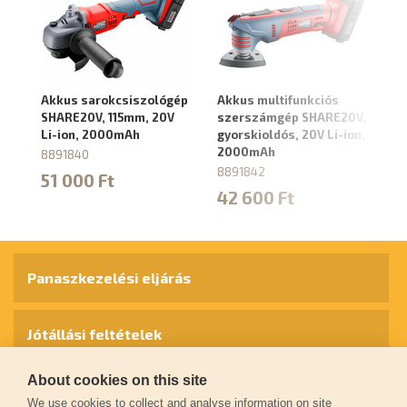
Akkus sarokcsiszológép
Akkus multifunkciós
Ak
SHARE20V, 115mm, 20V
szerszámgép SHARE20V,
SH
Li-ion, 2000mAh
gyorskioldós, 20V Li-ion,
2
2000mAh
8891840
8
8891842
51 000 Ft
4
42 600 Ft
Panaszkezelési eljárás
Jótállási feltételek
About cookies on this site
Személyes adatok védelme
We use cookies to collect and analyse information on site