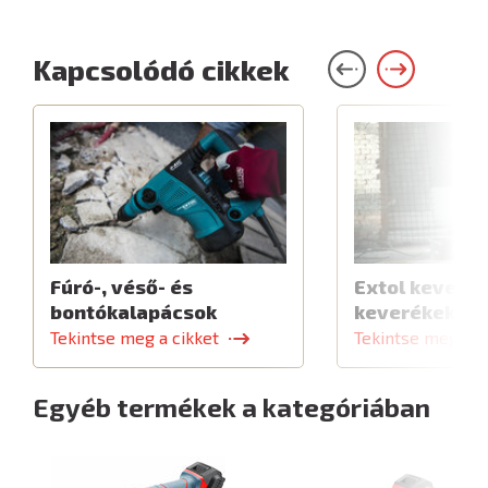
Kapcsolódó cikkek
Fúró-, véső- és
Extol keverők
bontókalapácsok
keverékekhe
Tekintse meg a cikket
Tekintse meg a c
Egyéb termékek a kategóriában