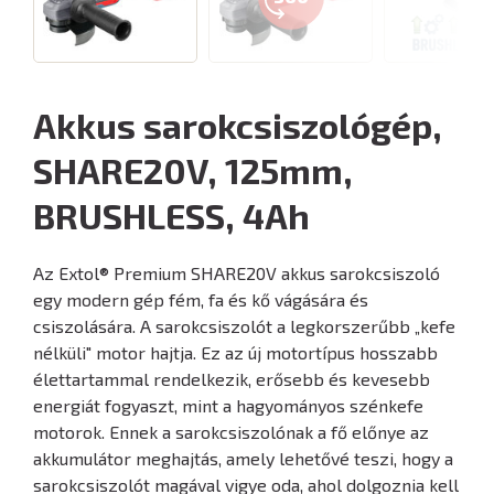
Akkus sarokcsiszológép,
SHARE20V, 125mm,
BRUSHLESS, 4Ah
Az Extol® Premium SHARE20V akkus sarokcsiszoló
egy modern gép fém, fa és kő vágására és
csiszolására. A sarokcsiszolót a legkorszerűbb „kefe
nélküli" motor hajtja. Ez az új motortípus hosszabb
élettartammal rendelkezik, erősebb és kevesebb
energiát fogyaszt, mint a hagyományos szénkefe
motorok. Ennek a sarokcsiszolónak a fő előnye az
akkumulátor meghajtás, amely lehetővé teszi, hogy a
sarokcsiszolót magával vigye oda, ahol dolgoznia kell