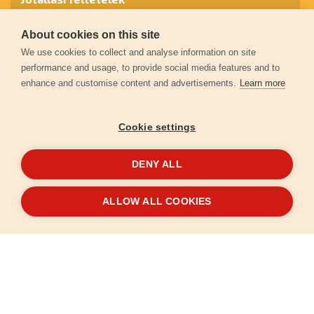
About cookies on this site
Személyes adatok védelme
We use cookies to collect and analyse information on site
performance and usage, to provide social media features and to
enhance and customise content and advertisements.
Learn more
Kapcsolat
Cookie settings
Garancia regisztráció
DENY ALL
© 2026
extol.hu
- Minden jog fenntartva
ALLOW ALL COOKIES
Létrehozta
FEO