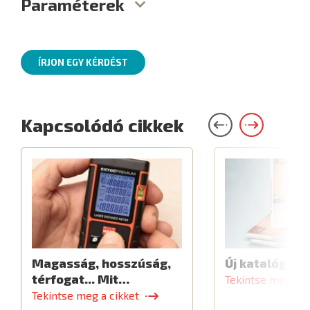
Paraméterek
ÍRJON EGY KÉRDÉST
Kapcsolódó cikkek
Magasság, hosszúság,
Új katalógus
térfogat... Mit…
Tekintse meg a c
Tekintse meg a cikket