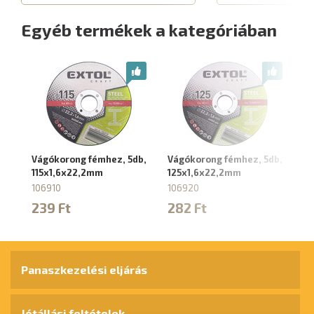
Egyéb termékek a kategóriában
Vágókorong fémhez, 5db,
Vágókorong fémhez, 5db,
Vá
115x1,6x22,2mm
125x1,6x22,2mm
db
106910
106920
10
239 Ft
282 Ft
3
Panaszkezelési eljárás
Jótállási feltételek