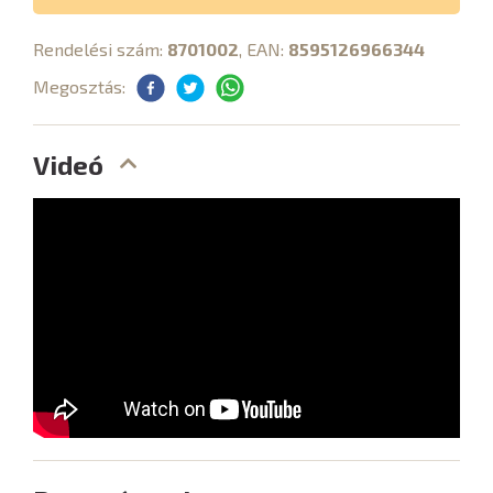
Rendelési szám:
8701002
, EAN:
8595126966344
Megosztás:
Videó