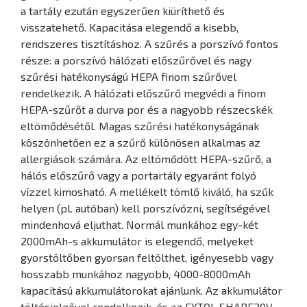
a tartály ezután egyszerűen kiüríthető és
visszatehető. Kapacitása elegendő a kisebb,
rendszeres tisztításhoz. A szűrés a porszívó fontos
része: a porszívó hálózati előszűrővel és nagy
szűrési hatékonyságú HEPA finom szűrővel
rendelkezik. A hálózati előszűrő megvédi a finom
HEPA-szűrőt a durva por és a nagyobb részecskék
eltömődésétől. Magas szűrési hatékonyságának
köszönhetően ez a szűrő különösen alkalmas az
allergiások számára. Az eltömődött HEPA-szűrő, a
hálós előszűrő vagy a portartály egyaránt folyó
vízzel kimosható. A mellékelt tömlő kiváló, ha szűk
helyen (pl. autóban) kell porszívózni, segítségével
mindenhová eljuthat. Normál munkához egy-két
2000mAh-s akkumulátor is elegendő, melyeket
gyorstöltőben gyorsan feltölthet, igényesebb vagy
hosszabb munkához nagyobb, 4000-8000mAh
kapacitású akkumulátorokat ajánlunk. Az akkumulátor
töltésjelzővel rendelkezik, és az EXTOL SHARE20V