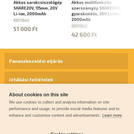
Akkus sarokcsiszológép
Akkus multifunkciós
Ak
SHARE20V, 115mm, 20V
szerszámgép SHARE20V,
SH
Li-ion, 2000mAh
gyorskioldós, 20V Li-ion,
2
2000mAh
8891840
8
8891842
51 000 Ft
4
42 600 Ft
Panaszkezelési eljárás
Jótállási feltételek
About cookies on this site
Személyes adatok védelme
We use cookies to collect and analyse information on site
performance and usage, to provide social media features and to
enhance and customise content and advertisements.
Learn more
Kapcsolat