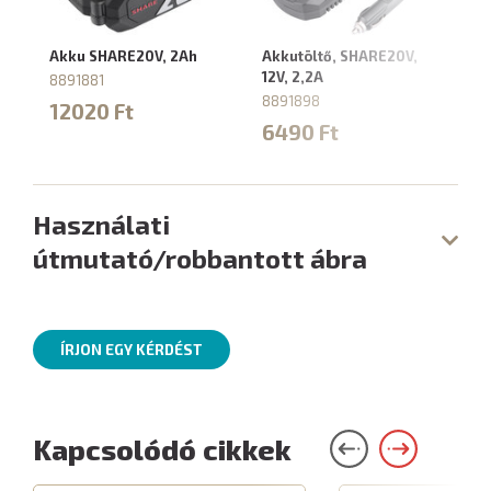
Akku SHARE20V, 2Ah
Akkutöltő, SHARE20V,
Ak
12V, 2,2A
4,
8891881
8891898
88
12020 Ft
6490 Ft
9
Használati
útmutató/robbantott ábra
ÍRJON EGY KÉRDÉST
Kapcsolódó cikkek