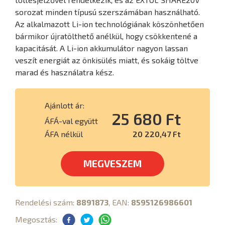
sorozat minden típusú szerszámában használható.
Az alkalmazott Li-ion technológiának köszönhetően
bármikor újratölthető anélkül, hogy csökkentené a
kapacitását. A Li-ion akkumulátor nagyon lassan
veszít energiát az önkisülés miatt, és sokáig töltve
marad és használatra kész.
Ajánlott ár:
25 680 Ft
ÁFÁ-val együtt
ÁFA nélkül
20 220,47 Ft
MEGVESZEM
Rendelési szám:
8891873
, EAN:
8595126986601
Megosztás: