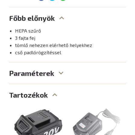
Főbb előnyök
HEPA szűrő
3 fajta fej
tömlő nehezen elérhető helyekhez
cső padlórögzítéssel
Paraméterek
Tartozékok