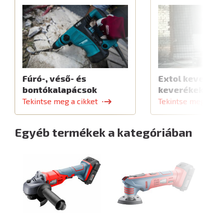
Fúró-, véső- és
Extol keverők
bontókalapácsok
keverékekhe
Tekintse meg a cikket
Tekintse meg a c
Egyéb termékek a kategóriában