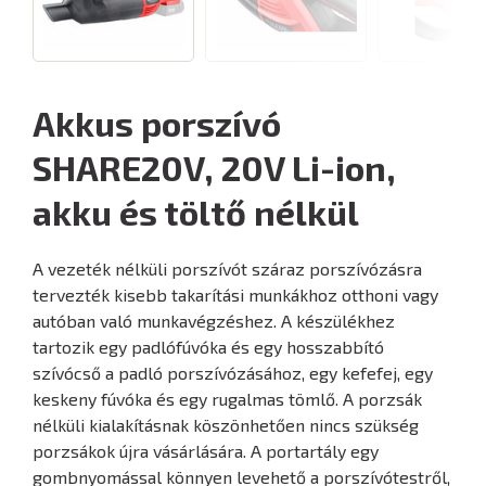
Akkus porszívó
SHARE20V, 20V Li-ion,
akku és töltő nélkül
A vezeték nélküli porszívót száraz porszívózásra
tervezték kisebb takarítási munkákhoz otthoni vagy
autóban való munkavégzéshez. A készülékhez
tartozik egy padlófúvóka és egy hosszabbító
szívócső a padló porszívózásához, egy kefefej, egy
keskeny fúvóka és egy rugalmas tömlő. A porzsák
nélküli kialakításnak köszönhetően nincs szükség
porzsákok újra vásárlására. A portartály egy
gombnyomással könnyen levehető a porszívótestről,