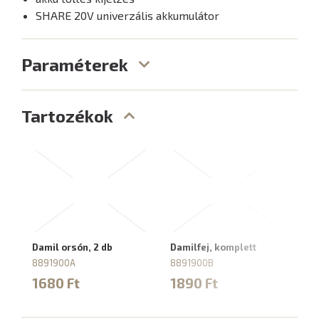
SHARE 20V univerzális akkumulátor
Paraméterek
Tartozékok
Damil orsón, 2 db
Damilfej, komplett
Ak
2,
8891900A
8891900B
88
1680 Ft
1890 Ft
6