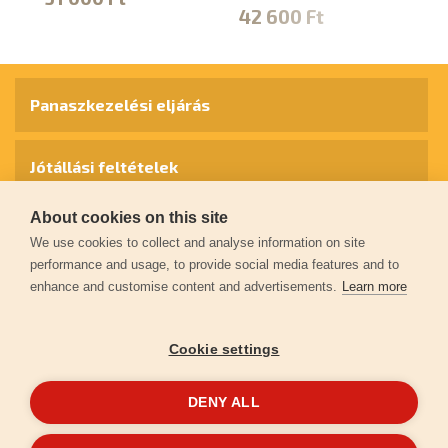
42 600 Ft
Panaszkezelési eljárás
Jótállási feltételek
About cookies on this site
Személyes adatok védelme
We use cookies to collect and analyse information on site
performance and usage, to provide social media features and to
enhance and customise content and advertisements.
Learn more
Kapcsolat
Cookie settings
Garancia regisztráció
DENY ALL
© 2026
extol.hu
- Minden jog fenntartva