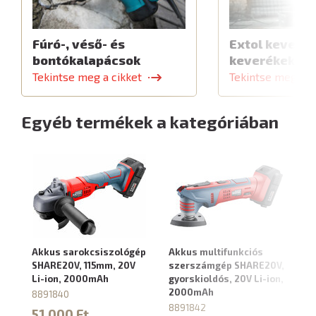
Fúró-, véső- és
Extol keverők
bontókalapácsok
keverékekhe
Tekintse meg a cikket
Tekintse meg a c
Egyéb termékek a kategóriában
Akkus sarokcsiszológép
Akkus multifunkciós
Ak
SHARE20V, 115mm, 20V
szerszámgép SHARE20V,
SH
Li-ion, 2000mAh
gyorskioldós, 20V Li-ion,
2
2000mAh
8891840
8
8891842
51 000 Ft
4