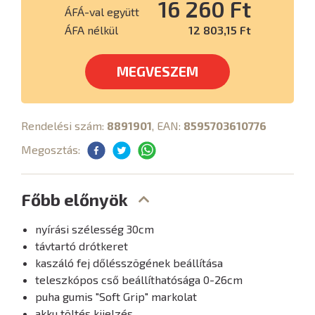
16 260 Ft
ÁFÁ-val együtt
ÁFA nélkül
12 803,15 Ft
MEGVESZEM
Rendelési szám:
8891901
, EAN:
8595703610776
Megosztás:
Főbb előnyök
nyírási szélesség 30cm
távtartó drótkeret
kaszáló fej dőlésszögének beállítása
teleszkópos cső beállíthatósága 0-26cm
puha gumis "Soft Grip" markolat
akku töltés kijelzés