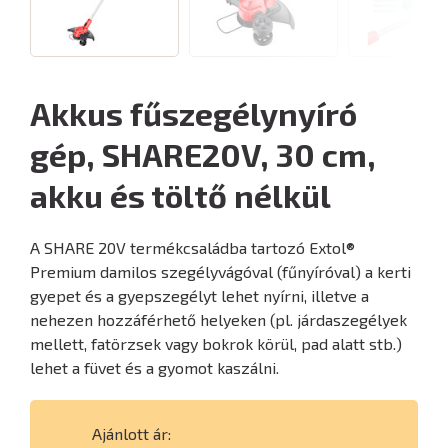
Akkus fűszegélynyíró
gép, SHARE20V, 30 cm,
akku és töltő nélkül
A SHARE 20V termékcsaládba tartozó Extol®
Premium damilos szegélyvágóval (fűnyíróval) a kerti
gyepet és a gyepszegélyt lehet nyírni, illetve a
nehezen hozzáférhető helyeken (pl. járdaszegélyek
mellett, fatörzsek vagy bokrok körül, pad alatt stb.)
lehet a füvet és a gyomot kaszálni.
Ajánlott ár: