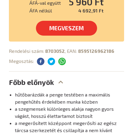
5 960 Ft
ÁFÁ-val együtt
ÁFA nélkül
4 692,91 Ft
MEGVESZEM
Rendelési szám:
8703052
, EAN:
8595126962186
Megosztás:
Főbb előnyök
hűtőbarázdák a penge testében a maximális
pengehűtés érdekében munka közben
a szegmensek különleges alakja nagyon gyors
vágást, hosszú élettartamot biztosít
a megerősített középpont megerősíti az egész
tárcsa szerkezetét és csillapítja a nem kívánt