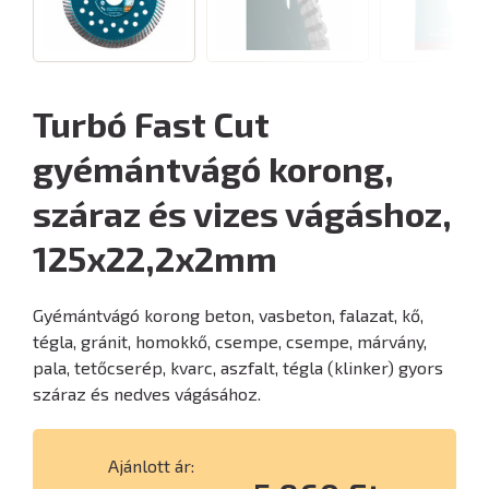
Turbó Fast Cut
gyémántvágó korong,
száraz és vizes vágáshoz,
125x22,2x2mm
Gyémántvágó korong beton, vasbeton, falazat, kő,
tégla, gránit, homokkő, csempe, csempe, márvány,
pala, tetőcserép, kvarc, aszfalt, tégla (klinker) gyors
száraz és nedves vágásához.
Ajánlott ár: