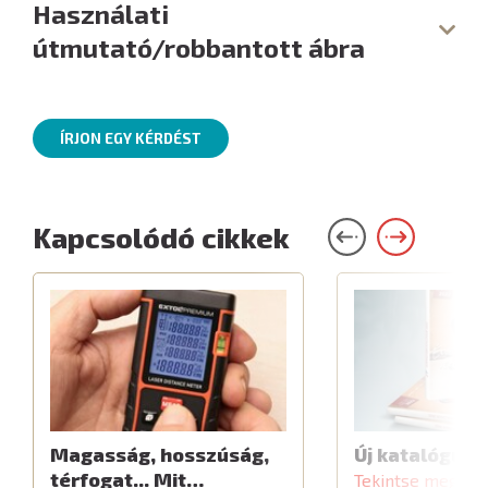
Használati
útmutató/robbantott ábra
ÍRJON EGY KÉRDÉST
Kapcsolódó cikkek
Magasság, hosszúság,
Új katalógus
térfogat... Mit…
Tekintse meg a c