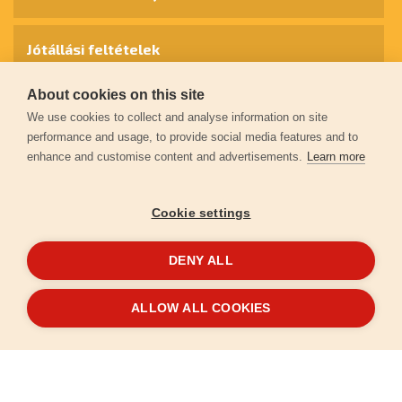
Jótállási feltételek
About cookies on this site
Személyes adatok védelme
We use cookies to collect and analyse information on site
performance and usage, to provide social media features and to
enhance and customise content and advertisements.
Learn more
Kapcsolat
Cookie settings
Garancia regisztráció
DENY ALL
© 2026
extol.hu
- Minden jog fenntartva
ALLOW ALL COOKIES
Létrehozta
FEO