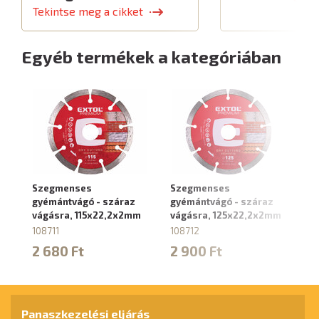
Tekintse meg a cikket
Egyéb termékek a kategóriában
Szegmenses
Szegmenses
S
gyémántvágó - száraz
gyémántvágó - száraz
gy
vágásra, 115x22,2x2mm
vágásra, 125x22,2x2mm
vá
1
108711
108712
10
2 680 Ft
2 900 Ft
4
Panaszkezelési eljárás