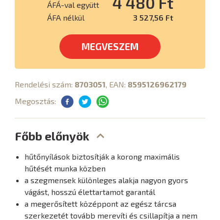
4 480 Ft
ÁFÁ-val együtt
ÁFA nélkül
3 527,56 Ft
MEGVESZEM
Rendelési szám:
8703051
, EAN:
8595126962179
Megosztás:
Főbb előnyök
hűtőnyílások biztosítják a korong maximális
hűtését munka közben
a szegmensek különleges alakja nagyon gyors
vágást, hosszú élettartamot garantál
a megerősített középpont az egész tárcsa
szerkezetét tovább merevíti és csillapítja a nem