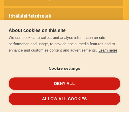
Jótállási feltételek
About cookies on this site
Személyes adatok védelme
We use cookies to collect and analyse information on site
performance and usage, to provide social media features and to
enhance and customise content and advertisements.
Learn more
Kapcsolat
Cookie settings
Garancia regisztráció
DENY ALL
© 2026
extol.hu
- Minden jog fenntartva
ALLOW ALL COOKIES
Létrehozta
FEO