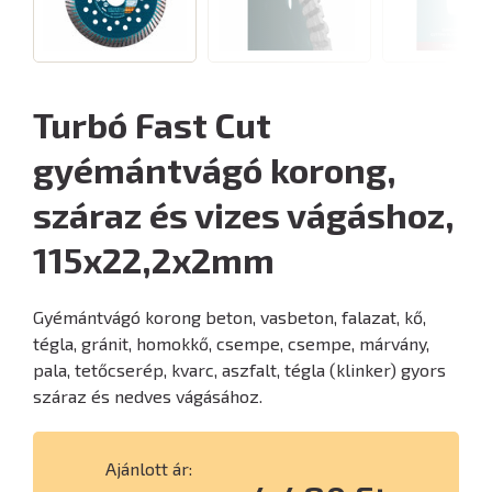
Turbó Fast Cut
gyémántvágó korong,
száraz és vizes vágáshoz,
115x22,2x2mm
Gyémántvágó korong beton, vasbeton, falazat, kő,
tégla, gránit, homokkő, csempe, csempe, márvány,
pala, tetőcserép, kvarc, aszfalt, tégla (klinker) gyors
száraz és nedves vágásához.
Ajánlott ár: