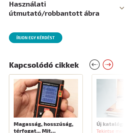
Használati
útmutató/robbantott ábra
ÍRJON EGY KÉRDÉST
Kapcsolódó cikkek
Magasság, hosszúság,
Új katalógus
térfogat... Mit…
Tekintse meg a c