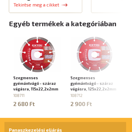
Tekintse meg a cikket
Egyéb termékek a kategóriában
Szegmenses
Szegmenses
S
gyémántvágó - száraz
gyémántvágó - száraz
gy
vágásra, 115x22,2x2mm
vágásra, 125x22,2x2mm
vá
1
108711
108712
10
2 680 Ft
2 900 Ft
4
Panaszkezelési eljárás