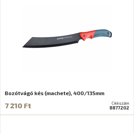
Bozótvágó kés (machete), 400/135mm
Cikkszám
7 210 Ft
8877202