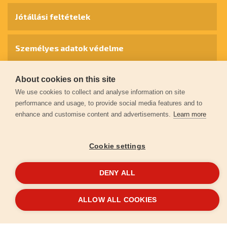
Jótállási feltételek
Személyes adatok védelme
Kapcsolat
About cookies on this site
We use cookies to collect and analyse information on site
performance and usage, to provide social media features and to
Garancia regisztráció
enhance and customise content and advertisements.
Learn more
© 2026
extol.hu
- Minden jog fenntartva
Cookie settings
Létrehozta
FEO
DENY ALL
ALLOW ALL COOKIES