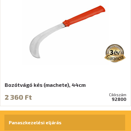
Bozótvágó kés (machete), 44cm
Cikkszám
2 360 Ft
92800
Panaszkezelési eljárás