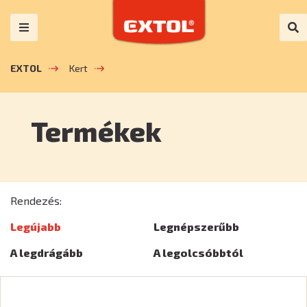
EXTOL
Kert
Termékek
Rendezés:
Legújabb
Legnépszerűbb
A legdrágább
A legolcsóbbtól