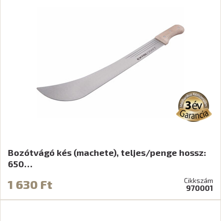
Bozótvágó kés (machete), teljes/penge hossz:
650…
Cikkszám
1 630 Ft
970001