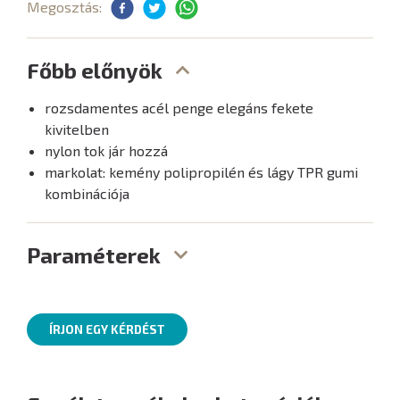
Megosztás:
Főbb előnyök
rozsdamentes acél penge elegáns fekete
kivitelben
nylon tok jár hozzá
markolat: kemény polipropilén és lágy TPR gumi
kombinációja
Paraméterek
ÍRJON EGY KÉRDÉST