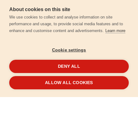
About cookies on this site
Személyes adatok védelme
We use cookies to collect and analyse information on site
performance and usage, to provide social media features and to
enhance and customise content and advertisements.
Learn more
Kapcsolat
Cookie settings
Garancia regisztráció
DENY ALL
© 2026
extol.hu
- Minden jog fenntartva
ALLOW ALL COOKIES
Létrehozta
FEO