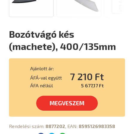
Bozótvágó kés
(machete), 400/135mm
Ajánlott ár:
7 210 Ft
ÁFÁ-val együtt
ÁFA nélkül
5 677,17 Ft
MEGVESZEM
Rendelési szám:
8877202
, EAN:
8595126983358