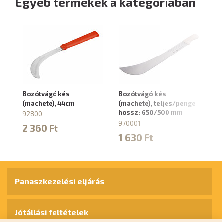
Egyéb termékek a kategóriában
Bozótvágó kés
Bozótvágó kés
(machete), 44cm
(machete), teljes/penge
hossz: 650/500 mm
92800
970001
2 360 Ft
1 630 Ft
Panaszkezelési eljárás
Jótállási feltételek