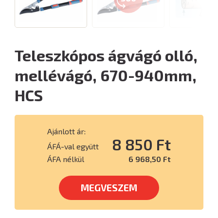
Teleszkópos ágvágó olló,
mellévágó, 670-940mm,
HCS
Ajánlott ár:
8 850 Ft
ÁFÁ-val együtt
ÁFA nélkül
6 968,50 Ft
MEGVESZEM