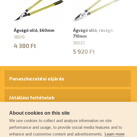
Ágvágó olló, 660mm
Ágvágó olló, rávágó,
Hu
710mm
el
38010
5
38020
4 380 Ft
3
5 920 Ft
4
Panaszkezelési eljárás
Jótállási feltételek
About cookies on this site
Személyes adatok védelme
We use cookies to collect and analyse information on site
performance and usage, to provide social media features and to
enhance and customise content and advertisements.
Learn more
Kapcsolat