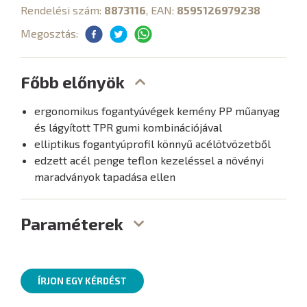
Rendelési szám:
8873116
, EAN:
8595126979238
Megosztás:
Főbb előnyök
ergonomikus fogantyúvégek kemény PP műanyag
és lágyított TPR gumi kombinációjával
elliptikus fogantyúprofil könnyű acélötvözetből
edzett acél penge teflon kezeléssel a növényi
maradványok tapadása ellen
Paraméterek
ÍRJON EGY KÉRDÉST