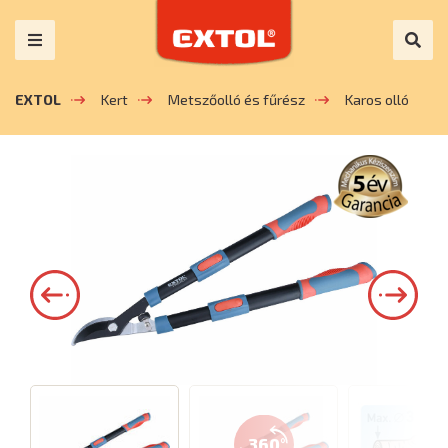
EXTOL
Kert
Metszőolló és fűrész
Karos olló
360°