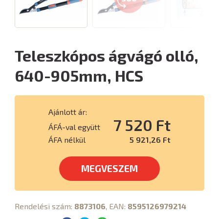
Teleszkópos ágvágó olló,
640-905mm, HCS
Ajánlott ár:
7 520 Ft
ÁFÁ-val együtt
ÁFA nélkül
5 921,26 Ft
MEGVESZEM
Rendelési szám:
8873106
, EAN:
8595126979214