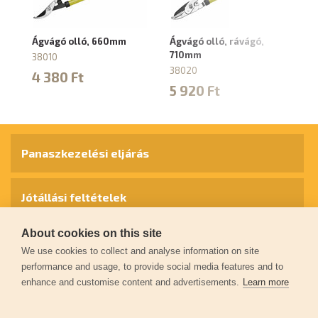
Ágvágó olló, 660mm
Ágvágó olló, rávágó,
Hu
710mm
el
38010
5
38020
4 380 Ft
3
5 920 Ft
4
Panaszkezelési eljárás
Jótállási feltételek
About cookies on this site
Személyes adatok védelme
We use cookies to collect and analyse information on site
performance and usage, to provide social media features and to
enhance and customise content and advertisements.
Learn more
Kapcsolat