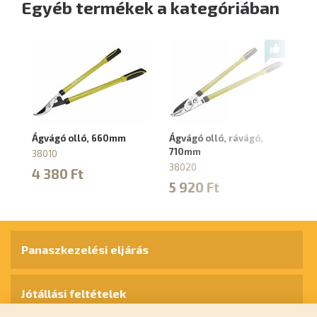
Egyéb termékek a kategóriában
Ágvágó olló, 660mm
Ágvágó olló, rávágó,
Hu
710mm
el
38010
5
38020
4 380 Ft
3
5 920 Ft
4
Panaszkezelési eljárás
Jótállási feltételek