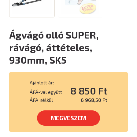
Ágvágó olló SUPER,
rávágó, áttételes,
930mm, SK5
Ajánlott ár:
8 850 Ft
ÁFÁ-val együtt
ÁFA nélkül
6 968,50 Ft
MEGVESZEM