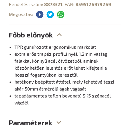
Rendelési szám:
8873321
, EAN:
8595126979269
Megosztás:
Főbb előnyök
TPR gumírozott ergonomikus markolat
extra erős trapéz profilú nyél, 1,2mm vastag
falakkal könnyű acél ötvözetből, aminek
köszönhetően jelentős erőt lehet kifejteni a
hosszú fogantyúkon keresztül
hatékony beépített áttétel, mely lehetővé teszi
akár 50mm átmérőjű ágak vágását
tapadásmentes teflon bevonatú SK5 szénacél
vágóél
Paraméterek