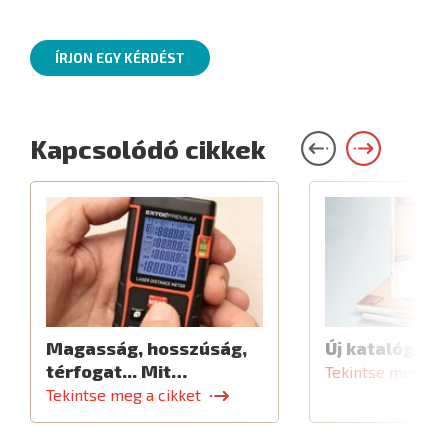
ÍRJON EGY KÉRDÉST
Kapcsolódó cikkek
Magasság, hosszúság,
Új katalógus
térfogat... Mit…
Tekintse meg a c
Tekintse meg a cikket