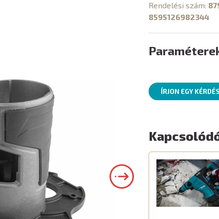
Rendelési szám:
87
8595126982344
Paramétere
ÍRJON EGY KÉRDÉ
Kapcsolódó