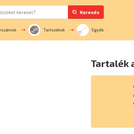
Keresés
erszámok
Tartozékok
Egyéb
Tartalék