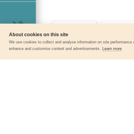
About cookies on this site
Szerviz
We use cookies to collect and analyse information on site performance 
enhance and customise content and advertisements.
Learn more
Egyéb termékek a kate
Gyalukés, 2db, 82x5,7x1mm, 409113-
hoz