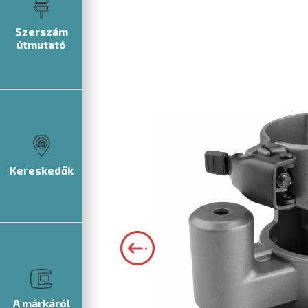
Szerszám
útmutató
Kereskedők
A márkáról