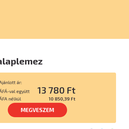
 alaplemez
Ajánlott ár:
13 780 Ft
ÁFÁ-val együtt
ÁFA nélkül
10 850,39 Ft
MEGVESZEM