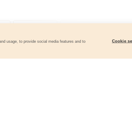
Cookie se
and usage, to provide social media features and to
góriában
Tartalék nyomólemez tartozékokkal
Tartalék kés 2db
8797205B
8797202B