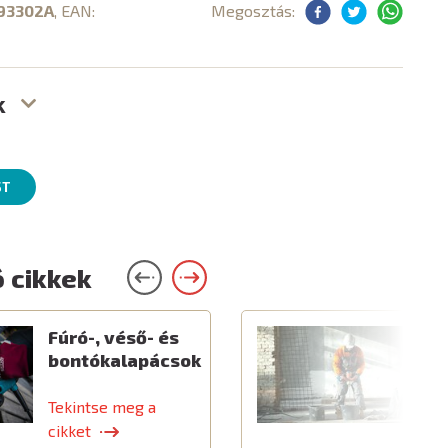
93302A
, EAN:
Megosztás:
k
ST
 cikkek
Fúró-, véső- és
E
bontókalapácsok
é
k
Tekintse meg a
T
cikket
c