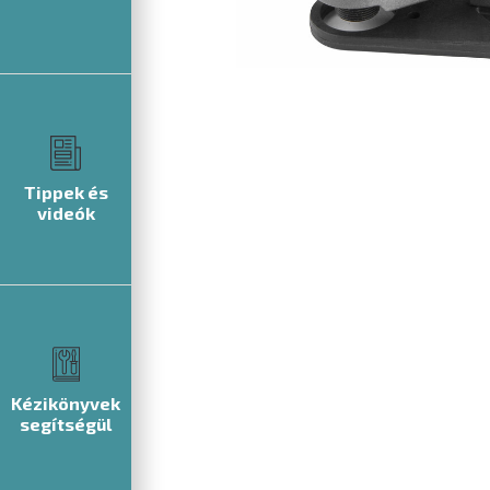
Tippek és
videók
Kézikönyvek
segítségül