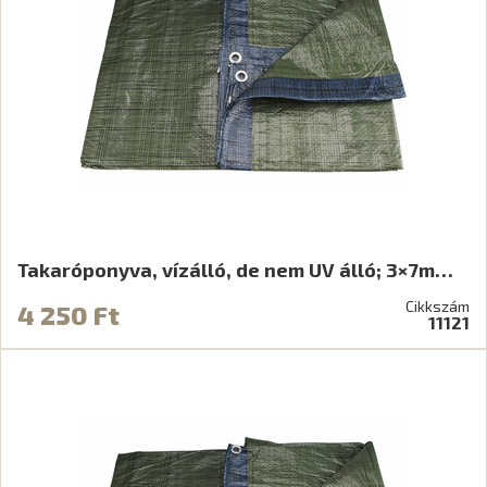
Takaróponyva, vízálló, de nem UV álló; 3×7m…
Cikkszám
4 250 Ft
11121