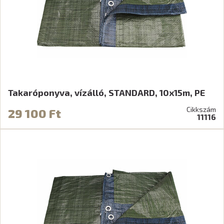
Takaróponyva, vízálló, STANDARD, 10x15m, PE
Cikkszám
29 100 Ft
11116