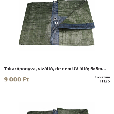
Takaróponyva, vízálló, de nem UV álló; 6×8m…
Cikkszám
9 000 Ft
11125