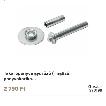
Takaróponyva gyűrűző (ringliző,
ponyvakarika…
Cikkszám
2 790 Ft
970199