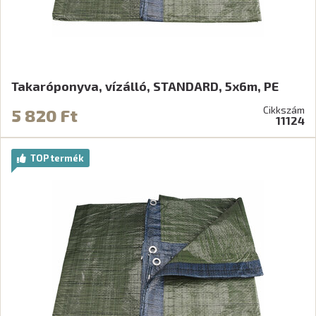
Takaróponyva, vízálló, STANDARD, 5x6m, PE
Cikkszám
5 820 Ft
11124
TOP termék