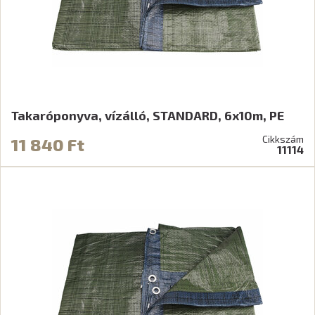
Takaróponyva, vízálló, STANDARD, 6x10m, PE
Cikkszám
11 840 Ft
11114