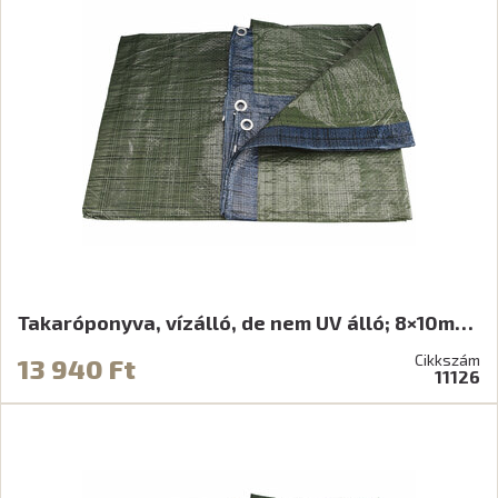
Takaróponyva, vízálló, de nem UV álló; 8×10m…
Cikkszám
13 940 Ft
11126