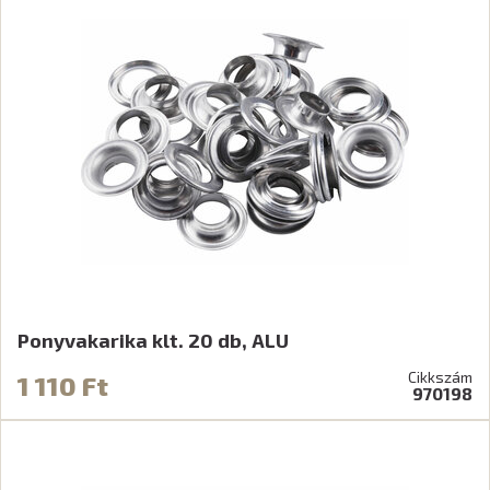
Ponyvakarika klt. 20 db, ALU
Cikkszám
1 110 Ft
970198