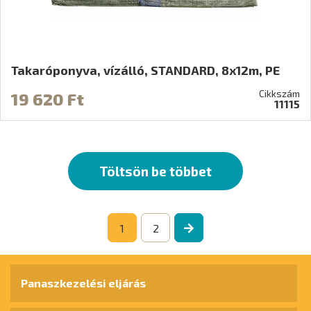
Takaróponyva, vízálló, STANDARD, 8x12m, PE
Cikkszám
19 620 Ft
11115
Töltsön be többet
1
2
Panaszkezelési eljárás