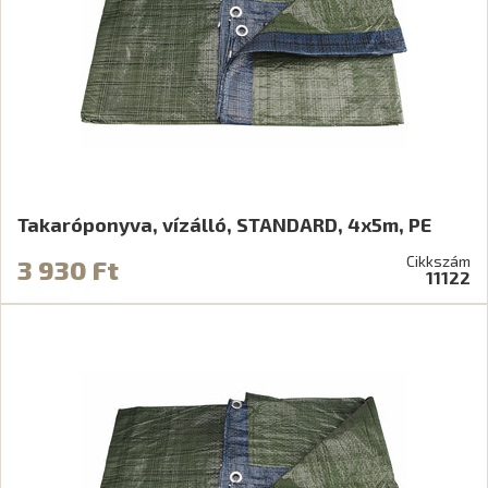
Takaróponyva, vízálló, STANDARD, 4x5m, PE
Cikkszám
3 930 Ft
11122