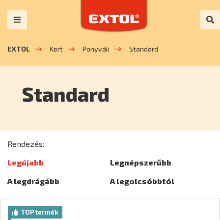
EXTOL
Kert
Ponyvák
Standard
Standard
Rendezés:
Legújabb
Legnépszerűbb
A legdrágább
A legolcsóbbtól
TOP termék