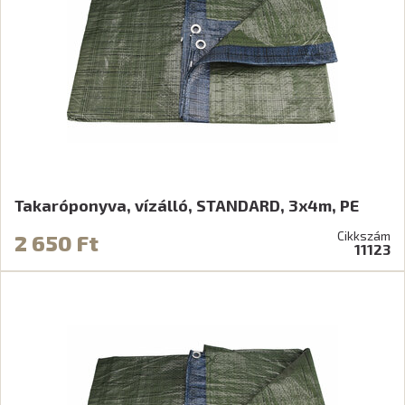
Takaróponyva, vízálló, STANDARD, 3x4m, PE
Cikkszám
2 650 Ft
11123