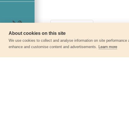
About cookies on this site
Szerviz
We use cookies to collect and analyse information on site performance 
enhance and customise content and advertisements.
Learn more
Egyéb termékek a kate
Takaróponyva, vízálló, STANDARD,
3x5m, PE