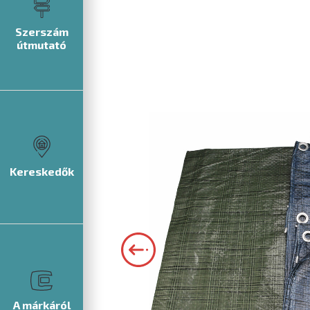
Szerszám
útmutató
Kereskedők
A márkáról