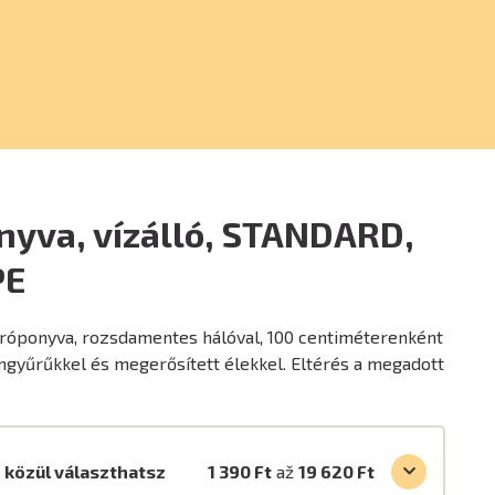
nyva, vízálló, STANDARD,
PE
aróponyva, rozsdamentes hálóval, 100 centiméterenként
mgyűrűkkel és megerősített élekkel. Eltérés a megadott
 közül választhatsz
1 390 Ft
až
19 620 Ft