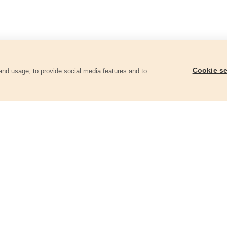
Cookie se
and usage, to provide social media features and to
góriában
Takaróponyva, vízálló, STANDARD,
Takaróponyva, vízáll
2x3m, PE
m, PE