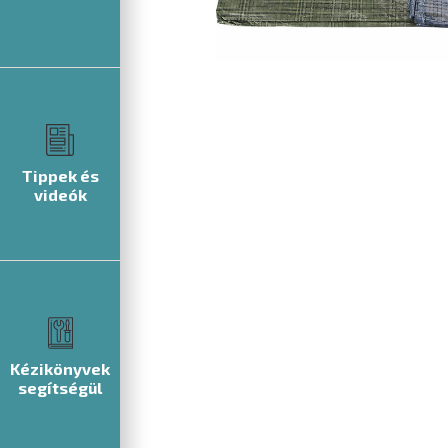
Tippek és
videók
Kézikönyvek
segítségül