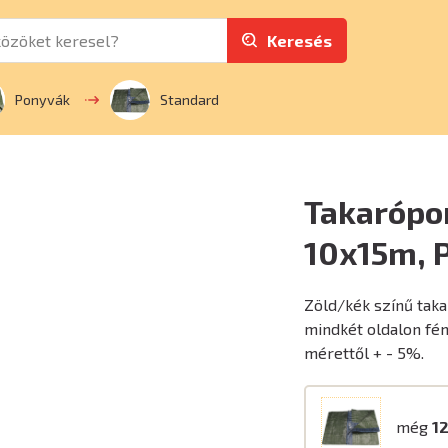
Keresés
Ponyvák
Standard
Takarópo
10x15m, 
Zöld/kék színű tak
mindkét oldalon fé
mérettől + - 5%.
még
12