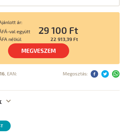
Ajánlott ár:
29 100 Ft
ÁFÁ-val együtt
ÁFA nélkül
22 913,39 Ft
MEGVESZEM
116
, EAN:
Megosztás:
k
ST