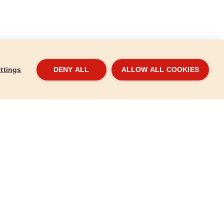
ttings
DENY ALL
ALLOW ALL COOKIES
ó, STANDARD, 5x8
Takaróponyva, vízálló, STANDARD,
Taka
8x12m, PE
5x6m