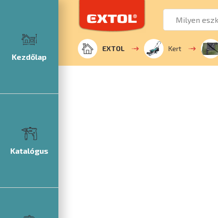
EXTOL
Kert
Kezdőlap
Katalógus