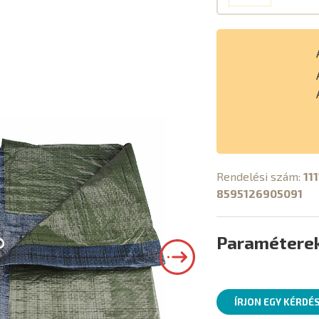
Rendelési szám:
11
8595126905091
Paramétere
ÍRJON EGY KÉRDÉ