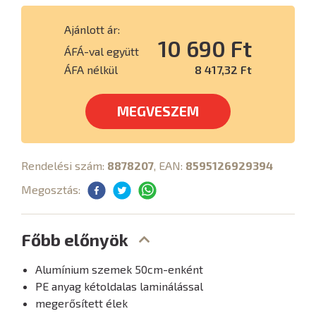
Ajánlott ár:
10 690 Ft
ÁFÁ-val együtt
ÁFA nélkül
8 417,32 Ft
MEGVESZEM
Rendelési szám:
8878207
, EAN:
8595126929394
Megosztás:
Főbb előnyök
Alumínium szemek 50cm-enként
PE anyag kétoldalas laminálással
megerősített élek