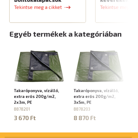
Tekintse meg a cikket
Tekintse meg a c
Egyéb termékek a kategóriában
Takaróponyva, vízálló,
Takaróponyva, vízálló,
Ta
extra erős 200g/m2,
extra erős 200g/m2,
ex
2x3m, PE
3x5m, PE
4x
8878201
8878203
8
3 670 Ft
8 870 Ft
1