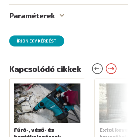
Paraméterek
ÍRJON EGY KÉRDÉST
Kapcsolódó cikkek
Fúró-, véső- és
Extol keverők
bontókalapácsok
keverékekhe