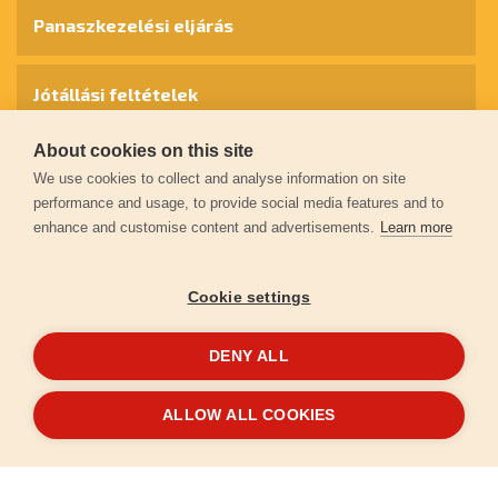
Panaszkezelési eljárás
Jótállási feltételek
About cookies on this site
Személyes adatok védelme
We use cookies to collect and analyse information on site
performance and usage, to provide social media features and to
enhance and customise content and advertisements.
Learn more
Kapcsolat
Cookie settings
Garancia regisztráció
DENY ALL
© 2026
extol.hu
- Minden jog fenntartva
ALLOW ALL COOKIES
Létrehozta
FEO