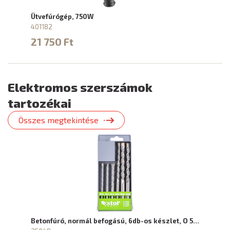
Ütvefúrógép, 750W
401182
21 750 Ft
Elektromos szerszámok
tartozékai
Összes megtekintése
Betonfúró, normál befogású, 6db-os készlet, O 5…