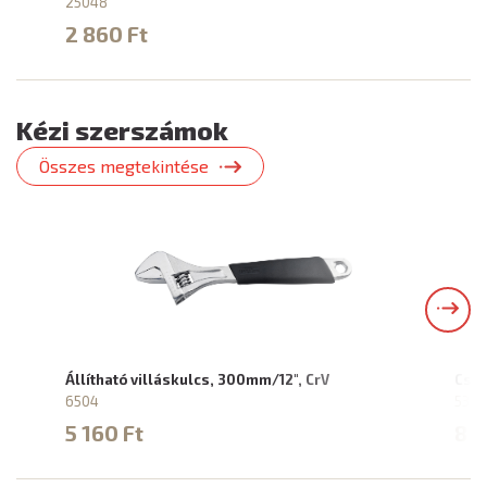
25048
2 860 Ft
Kézi szerszámok
Összes megtekintése
Állítható villáskulcs, 300mm/12", CrV
Csav
6504
5314
5 160 Ft
8 0