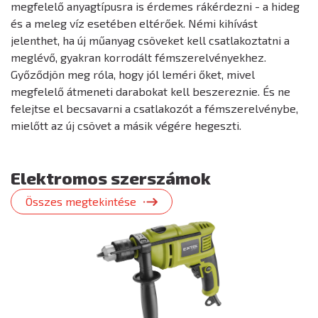
megfelelő anyagtípusra is érdemes rákérdezni - a hideg
és a meleg víz esetében eltérőek. Némi kihívást
jelenthet, ha új műanyag csöveket kell csatlakoztatni a
meglévő, gyakran korrodált fémszerelvényekhez.
Győződjön meg róla, hogy jól leméri őket, mivel
megfelelő átmeneti darabokat kell beszereznie. És ne
felejtse el becsavarni a csatlakozót a fémszerelvénybe,
mielőtt az új csövet a másik végére hegeszti.
Elektromos szerszámok
Összes megtekintése