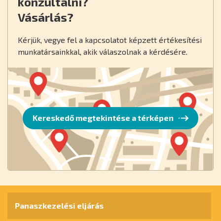
konzultálni?
Vásárlás?
Kérjük, vegye fel a kapcsolatot képzett értékesítési
munkatársainkkal, akik válaszolnak a kérdésére.
Kereskedő megtekintése a térképen
Panaszkezelési eljárás