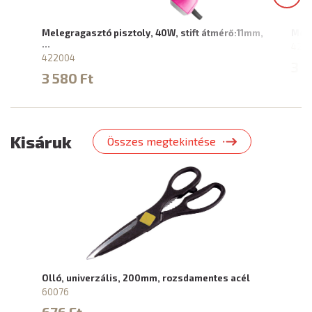
Melegragasztó pisztoly, 40W, stift átmérő:11mm,
Mele
…
4221
422004
3 8
3 580 Ft
Kisáruk
Összes megtekintése
Olló, univerzális, 200mm, rozsdamentes acél
60076