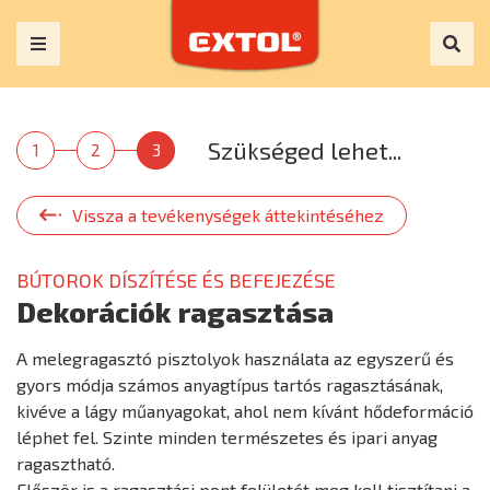
Szükséged lehet...
1
2
3
Vissza a tevékenységek áttekintéséhez
BÚTOROK DÍSZÍTÉSE ÉS BEFEJEZÉSE
Dekorációk ragasztása
A melegragasztó pisztolyok használata az egyszerű és
gyors módja számos anyagtípus tartós ragasztásának,
kivéve a lágy műanyagokat, ahol nem kívánt hődeformáció
léphet fel. Szinte minden természetes és ipari anyag
ragasztható.
Először is a ragasztási pont felületét meg kell tisztítani a