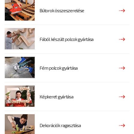
Bútorok összeszerelése
Fából készült polcok gyártása
Fém polcok gyártása
Képkeret gyártása
Dekorációk ragasztása