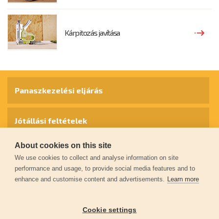
Kárpitozás javítása
Panaszkezelési eljárás
Jótállási feltételek
About cookies on this site
Személyes adatok védelme
We use cookies to collect and analyse information on site
performance and usage, to provide social media features and to
enhance and customise content and advertisements.
Learn more
Kapcsolat
Cookie settings
Garancia regisztráció