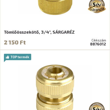
Tömlőösszekötő, 3/4", SÁRGARÉZ
Cikkszám
2 150 Ft
8876012
TOP termék