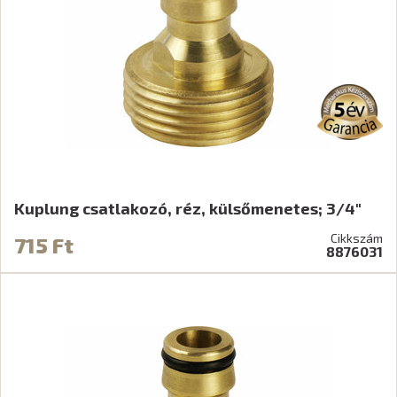
Kuplung csatlakozó, réz, külsőmenetes; 3/4"
Cikkszám
715 Ft
8876031