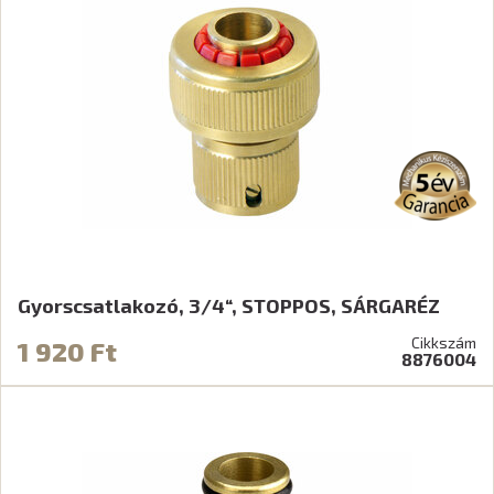
Gyorscsatlakozó, 3/4“, STOPPOS, SÁRGARÉZ
Cikkszám
1 920 Ft
8876004