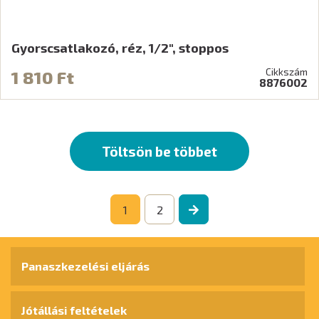
Gyorscsatlakozó, réz, 1/2", stoppos
Cikkszám
1 810 Ft
8876002
Töltsön be többet
1
2
Panaszkezelési eljárás
Jótállási feltételek