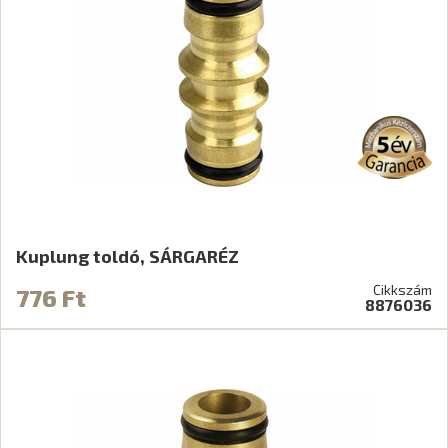
Kuplung toldó, SÁRGARÉZ
Cikkszám
776 Ft
8876036