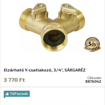
Elzárható Y-csatlakozó, 3/4", SÁRGARÉZ
Cikkszám
3 770 Ft
8876042
TOP termék