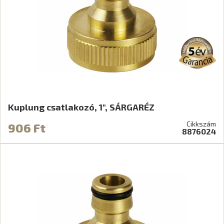
Kuplung csatlakozó, 1", SÁRGARÉZ
Cikkszám
906 Ft
8876024