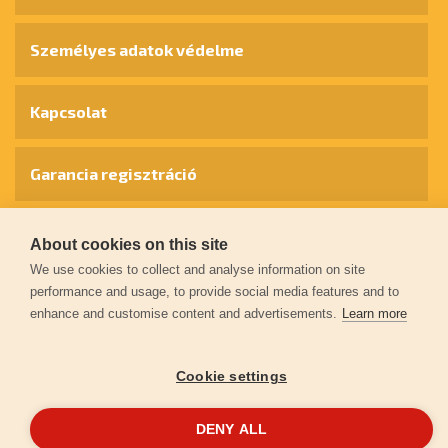
Személyes adatok védelme
Kapcsolat
Garancia regisztráció
© 2026
extol.hu
- Minden jog fenntartva
About cookies on this site
We use cookies to collect and analyse information on site
performance and usage, to provide social media features and to
Létrehozta
FEO
enhance and customise content and advertisements.
Learn more
Cookie settings
DENY ALL