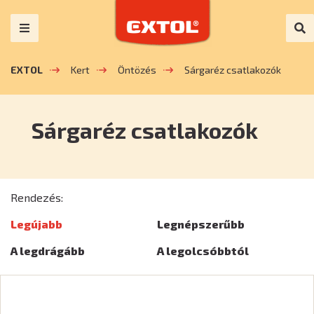
EXTOL
Kert
Öntözés
Sárgaréz csatlakozók
Sárgaréz csatlakozók
Rendezés:
Legújabb
Legnépszerűbb
A legdrágább
A legolcsóbbtól