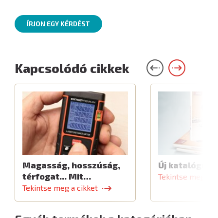
ÍRJON EGY KÉRDÉST
Kapcsolódó cikkek
Magasság, hosszúság,
Új katalógus
térfogat... Mit…
Tekintse meg a c
Tekintse meg a cikket