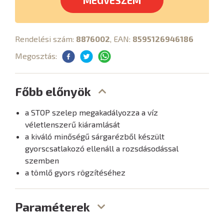
MEGVESZEM
Rendelési szám:
8876002
, EAN:
8595126946186
Megosztás:
Főbb előnyök
a STOP szelep megakadályozza a víz
véletlenszerű kiáramlását
a kiváló minőségű sárgarézből készült
gyorscsatlakozó ellenáll a rozsdásodással
szemben
a tömlő gyors rögzítéséhez
Paraméterek