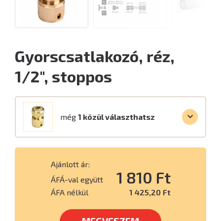
Gyorscsatlakozó, réz,
1/2", stoppos
még
1 közül választhatsz
Ajánlott ár:
1 810 Ft
ÁFÁ-val együtt
ÁFA nélkül
1 425,20 Ft