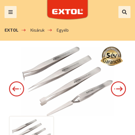
EXTOL
Kisáruk
Egyéb