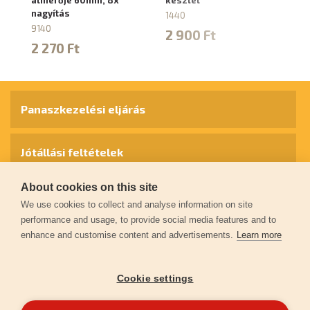
nagyítás
1440
60
9140
2 900 Ft
8
2 270 Ft
Panaszkezelési eljárás
Jótállási feltételek
About cookies on this site
Személyes adatok védelme
We use cookies to collect and analyse information on site
performance and usage, to provide social media features and to
enhance and customise content and advertisements.
Learn more
Kapcsolat
Cookie settings
Garancia regisztráció