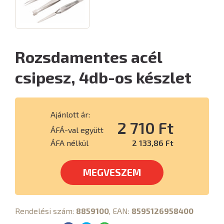
Rozsdamentes acél
csipesz, 4db-os készlet
Ajánlott ár:
2 710 Ft
ÁFÁ-val együtt
ÁFA nélkül
2 133,86 Ft
MEGVESZEM
Rendelési szám:
8859100
, EAN:
8595126958400