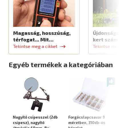
Magasság, hosszúság,
Újdonságok a 
térfogat... Mit…
kert számára
Tekintse meg a cikket
Tekintse meg a c
Egyéb termékek a kategóriában
Nagyító csipesszel (2db
Forgácslapcsavar 9
Cs
csipesz), nagyító
méretben, 310db-os
bú
átmérője 60mm, 8x
készlet
3