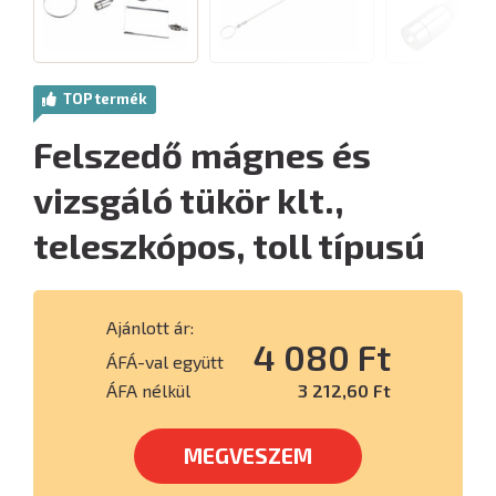
TOP termék
Felszedő mágnes és
vizsgáló tükör klt.,
teleszkópos, toll típusú
Ajánlott ár:
4 080 Ft
ÁFÁ-val együtt
ÁFA nélkül
3 212,60 Ft
MEGVESZEM