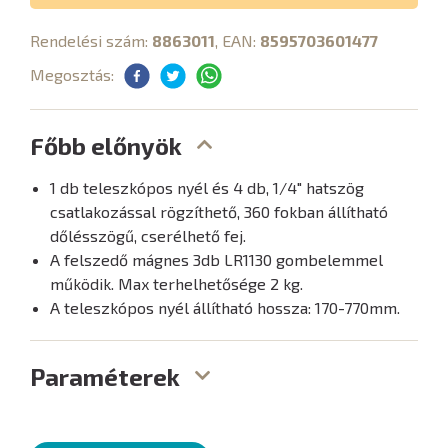
Rendelési szám:
8863011
, EAN:
8595703601477
Megosztás:
Főbb előnyök
1 db teleszkópos nyél és 4 db, 1/4" hatszög
csatlakozással rögzíthető, 360 fokban állítható
dőlésszögű, cserélhető fej.
A felszedő mágnes 3db LR1130 gombelemmel
működik. Max terhelhetősége 2 kg.
A teleszkópos nyél állítható hossza: 170-770mm.
Paraméterek