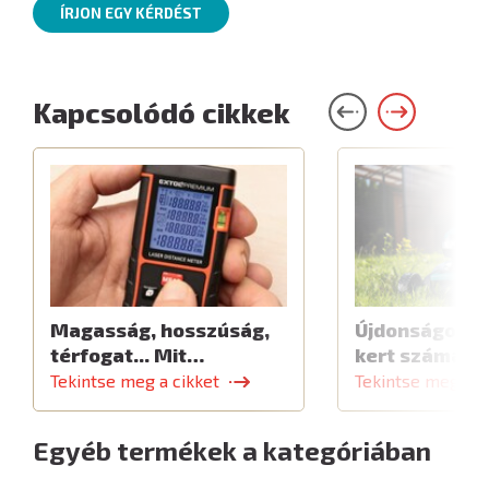
ÍRJON EGY KÉRDÉST
Kapcsolódó cikkek
Magasság, hosszúság,
Újdonságok a 
térfogat... Mit…
kert számára
Tekintse meg a cikket
Tekintse meg a c
Egyéb termékek a kategóriában