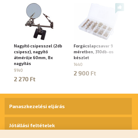
Nagyító csipesszel (2db
Forgácslapcsavar 9
Cs
csipesz), nagyító
méretben, 310db-os
bú
átmérője 60mm, 8x
készlet
3
nagyítás
1440
60
9140
2 900 Ft
8
2 270 Ft
Panaszkezelési eljárás
Jótállási feltételek