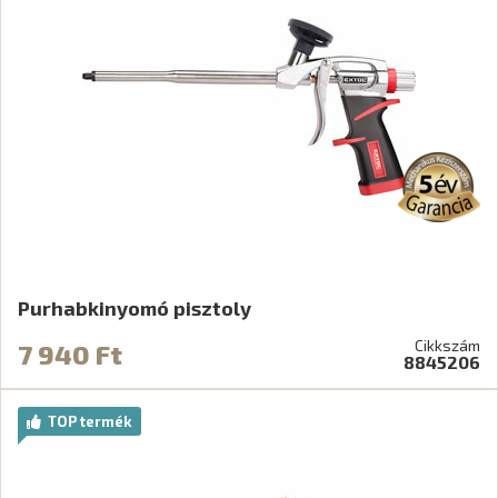
Purhabkinyomó pisztoly
Cikkszám
7 940 Ft
8845206
TOP termék