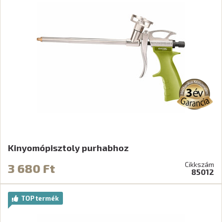
Kinyomópisztoly purhabhoz
Cikkszám
3 680 Ft
85012
TOP termék