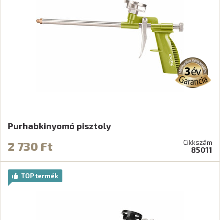
Purhabkinyomó pisztoly
Cikkszám
2 730 Ft
85011
TOP termék