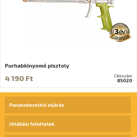
Purhabkinyomó pisztoly
Cikkszám
4 190 Ft
85020
Panaszkezelési eljárás
Jótállási feltételek