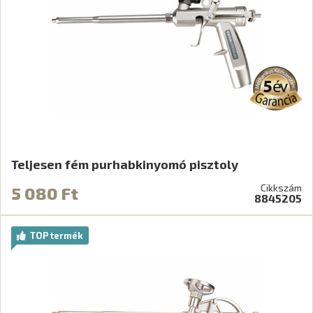
Teljesen fém purhabkinyomó pisztoly
Cikkszám
5 080 Ft
8845205
TOP termék