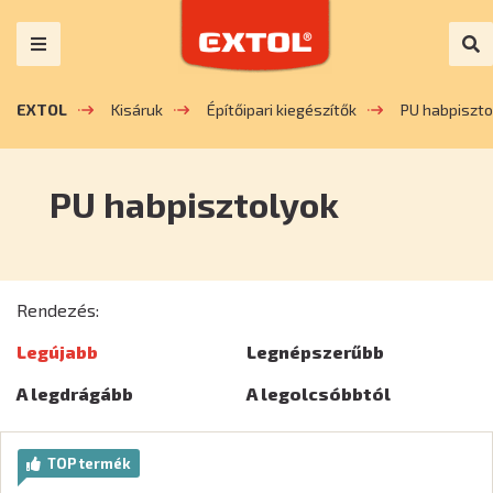
EXTOL
Kisáruk
Építőipari kiegészítők
PU habpiszto
PU habpisztolyok
Rendezés:
Legújabb
Legnépszerűbb
A legdrágább
A legolcsóbbtól
TOP termék