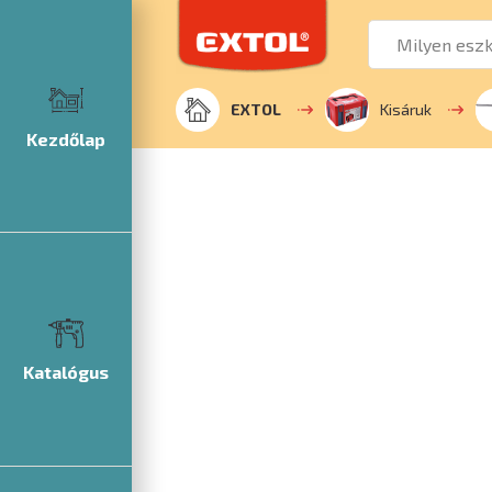
EXTOL
Kisáruk
Kezdőlap
Katalógus