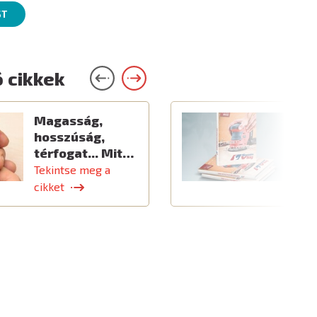
ST
 cikkek
Magasság,
Ú
hosszúság,
térfogat... Mit…
Tekintse meg a
T
cikket
c