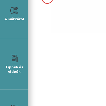
A márkáról
Tippek és
videók