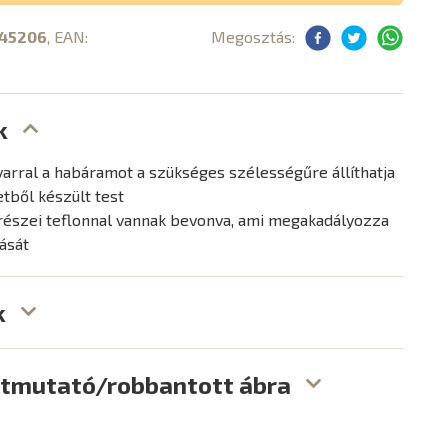
45206
, EAN:
Megosztás:
k
arral a habáramot a szükséges szélességűre állíthatja
tből készült test
 részei teflonnal vannak bevonva, ami megakadályozza
ását
k
útmutató/robbantott ábra