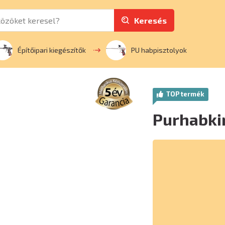
Keresés
Építőipari kiegészítők
PU habpisztolyok
TOP termék
Purhabki