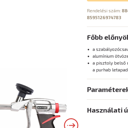
Rendelési szám:
88
8595126974783
Főbb előnyö
a szabályozócsav
alumínium ötvöze
a pisztoly belső
a purhab letapad
Paramétere
Használati 