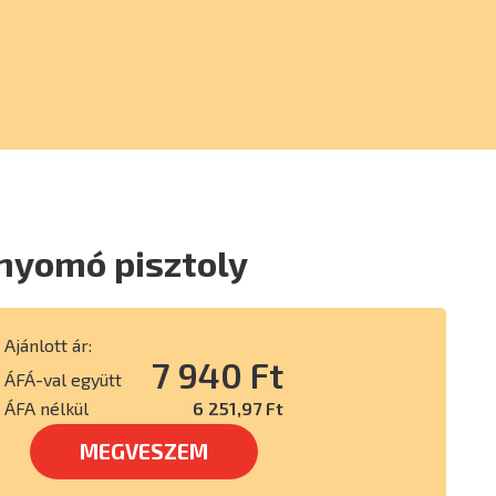
nyomó pisztoly
Ajánlott ár:
7 940 Ft
ÁFÁ-val együtt
ÁFA nélkül
6 251,97 Ft
MEGVESZEM