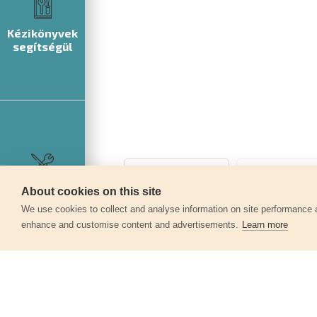
Kézikönyvek
segítségül
Szerviz
About cookies on this site
360°
We use cookies to collect and analyse information on site performance 
enhance and customise content and advertisements.
Learn more
Egyéb termékek a kate