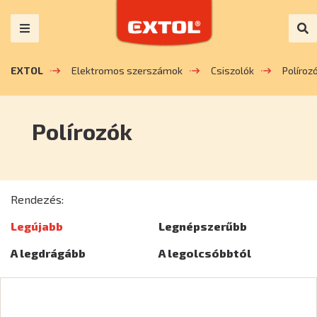
EXTOL
Elektromos szerszámok
Csiszolók
Políroz
Polírozók
Rendezés:
Legújabb
Legnépszerűbb
A legdrágább
A legolcsóbbtól