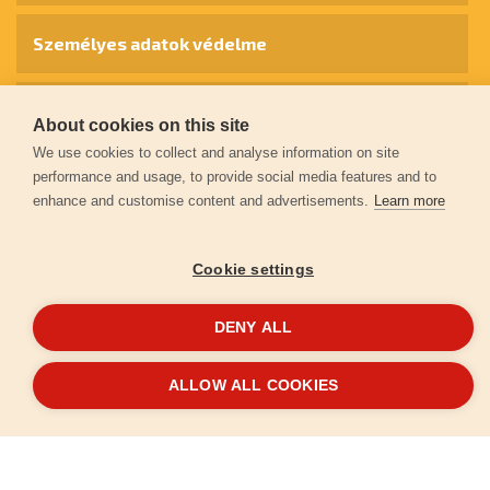
Személyes adatok védelme
Kapcsolat
About cookies on this site
We use cookies to collect and analyse information on site
performance and usage, to provide social media features and to
Garancia regisztráció
enhance and customise content and advertisements.
Learn more
© 2026
extol.hu
- Minden jog fenntartva
Cookie settings
Létrehozta
FEO
DENY ALL
ALLOW ALL COOKIES