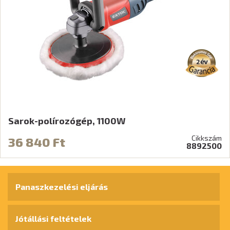
Sarok-polírozógép, 1100W
Cikkszám
36 840 Ft
8892500
Panaszkezelési eljárás
Jótállási feltételek