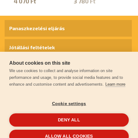
4 070 Ft
3 780 Ft
1
Panaszkezelési eljárás
Jótállási feltételek
About cookies on this site
Személyes adatok védelme
We use cookies to collect and analyse information on site
performance and usage, to provide social media features and to
enhance and customise content and advertisements.
Learn more
Kapcsolat
Cookie settings
Garancia regisztráció
DENY ALL
© 2026
extol.hu
- Minden jog fenntartva
ALLOW ALL COOKIES