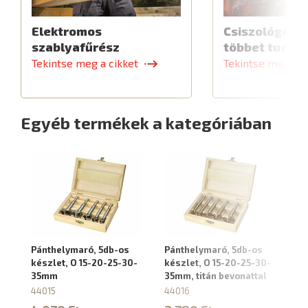
Elektromos
Csiszológép,
szablyafűrész
többet tud
Tekintse meg a cikket
Tekintse meg a c
Egyéb termékek a kategóriában
Pánthelymaró, 5db-os
Pánthelymaró, 5db-os
Pá
készlet, O 15-20-25-30-
készlet, O 15-20-25-30-
k
35mm
35mm, titán bevonattal
fá
44015
44016
45