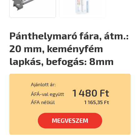
Pánthelymaró fára, átm.:
20 mm, keményfém
lapkás, befogás: 8mm
Ajánlott ár:
1 480 Ft
ÁFÁ-val együtt
ÁFA nélkül
1 165,35 Ft
MEGVESZEM