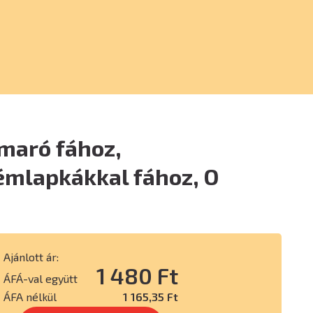
maró fához,
mlapkákkal fához, O
Ajánlott ár:
1 480 Ft
ÁFÁ-val együtt
ÁFA nélkül
1 165,35 Ft