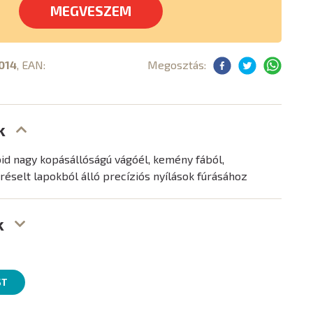
MEGVESZEM
014
, EAN:
Megosztás:
k
d nagy kopásállóságú vágóél, kemény fából,
éselt lapokból álló precíziós nyílások fúrásához
k
ST