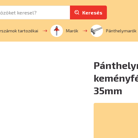
Keresés
rszámok tartozékai
Marók
Pánthelymarók
Pánthely
keményfé
35mm