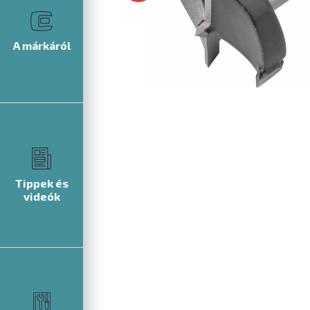
A márkáról
Tippek és
videók