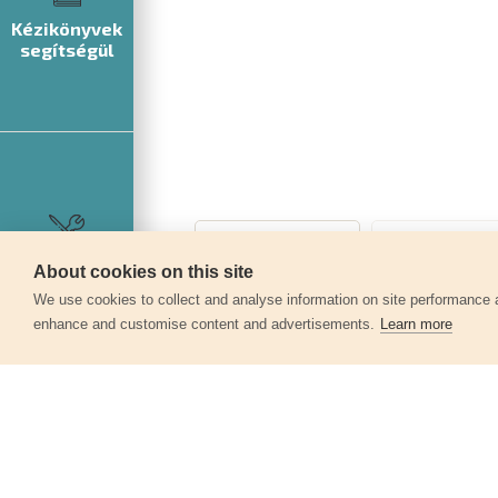
Kézikönyvek
segítségül
Szerviz
About cookies on this site
We use cookies to collect and analyse information on site performance 
enhance and customise content and advertisements.
Learn more
Egyéb termékek a kate