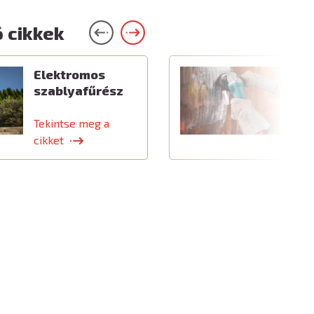
 cikkek
Elektromos
C
szablyafűrész
a
t
Tekintse meg a
T
cikket
c