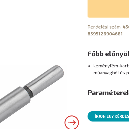
Rendelési szám:
45
8595126904681
Főbb előnyö
keményfém-karbi
műanyagból és pr
Paramétere
ÍRJON EGY KÉRDÉ