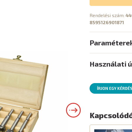
Rendelési szám:
44
8595126901871
Paramétere
Használati 
ÍRJON EGY KÉRDÉ
Kapcsolódó