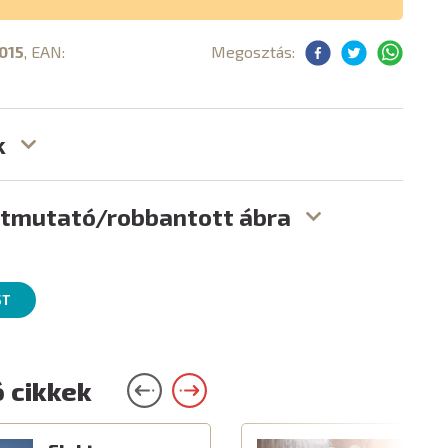
015
, EAN:
Megosztás:
k
útmutató/robbantott ábra
ST
 cikkek