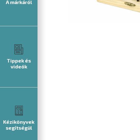
A márkáról
Tippek és
videók
Kézikönyvek
segítségül