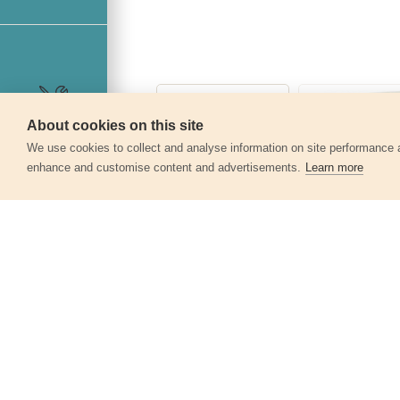
About cookies on this site
Szerviz
We use cookies to collect and analyse information on site performance 
enhance and customise content and advertisements.
Learn more
Egyéb termékek a kate
Pánthelymaró, 5db-os készlet, O 15-