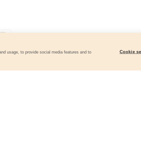
Cookie se
and usage, to provide social media features and to
góriában
Pánthelymaró fához,
Pánthelymaró fára, át