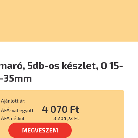
aró, 5db-os készlet, O 15-
0-35mm
Ajánlott ár:
4 070 Ft
ÁFÁ-val együtt
ÁFA nélkül
3 204,72 Ft
MEGVESZEM