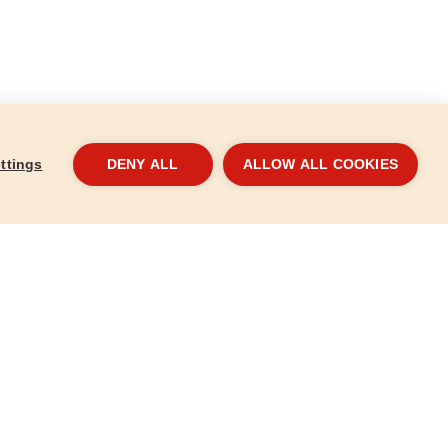
ttings
DENY ALL
ALLOW ALL COOKIES
m.: 15 mm,
Pánthelymaró fára, átm.: 20 mm,
Pánt