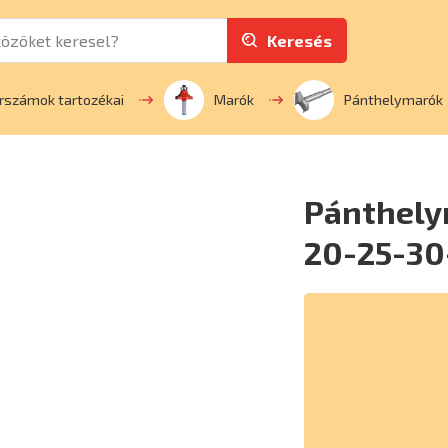
Keresés
rszámok tartozékai
Marók
Pánthelymarók
Pánthelym
20-25-3