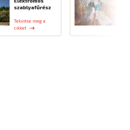
Elektromos
C
szablyafűrész
a
t
Tekintse meg a
T
cikket
c