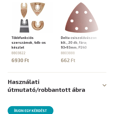
Többfunkciós
Delta csiszolóvászon
De
szerszámok, 4db-os
klt., 20 db, fára;
kl
készlet
93×93mm, P240
9
8803822
8803888
8
6930 Ft
662 Ft
6
Használati
útmutató/robbantott ábra
ÍRJON EGY KÉRDÉST