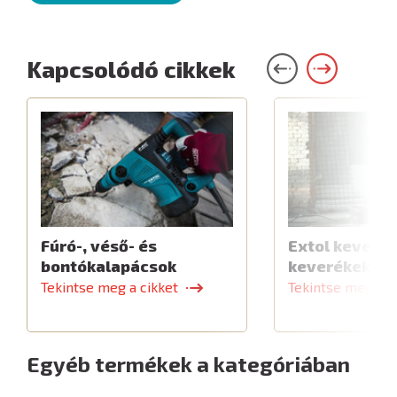
Kapcsolódó cikkek
Fúró-, véső- és
Extol keverők
bontókalapácsok
keverékekhe
Tekintse meg a cikket
Tekintse meg a c
Egyéb termékek a kategóriában