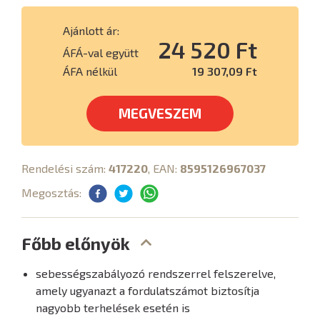
Ajánlott ár:
24 520 Ft
ÁFÁ-val együtt
ÁFA nélkül
19 307,09 Ft
MEGVESZEM
Rendelési szám:
417220
, EAN:
8595126967037
Megosztás:
Főbb előnyök
sebességszabályozó rendszerrel felszerelve,
amely ugyanazt a fordulatszámot biztosítja
nagyobb terhelések esetén is