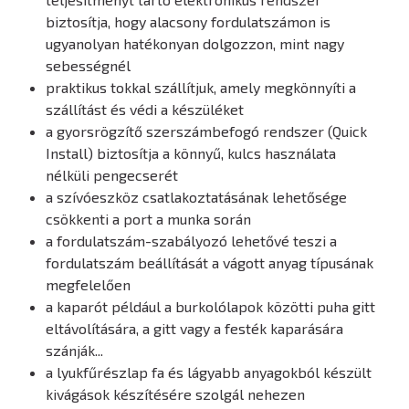
biztosítja, hogy alacsony fordulatszámon is
ugyanolyan hatékonyan dolgozzon, mint nagy
sebességnél
praktikus tokkal szállítjuk, amely megkönnyíti a
szállítást és védi a készüléket
a gyorsrögzítő szerszámbefogó rendszer (Quick
Install) biztosítja a könnyű, kulcs használata
nélküli pengecserét
a szívóeszköz csatlakoztatásának lehetősége
csökkenti a port a munka során
a fordulatszám-szabályozó lehetővé teszi a
fordulatszám beállítását a vágott anyag típusának
megfelelően
a kaparót például a burkolólapok közötti puha gitt
eltávolítására, a gitt vagy a festék kaparására
szánják...
a lyukfűrészlap fa és lágyabb anyagokból készült
kivágások készítésére szolgál nehezen