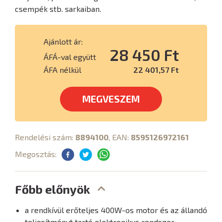
csempék stb. sarkaiban.
Ajánlott ár:
28 450 Ft
ÁFÁ-val együtt
ÁFA nélkül
22 401,57 Ft
MEGVESZEM
Rendelési szám:
8894100
, EAN:
8595126972161
Megosztás:
Főbb előnyök
a rendkívül erőteljes 400W-os motor és az állandó
teljesítményt tartó elektronikus rendszer