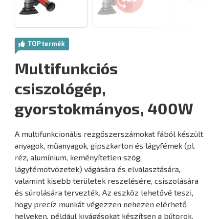
TOP termék
Multifunkciós
csiszológép,
gyorstokmányos, 400W
A multifunkcionális rezgőszerszámokat fából készült
anyagok, műanyagok, gipszkarton és lágyfémek (pl.
réz, alumínium, keményítetlen szög,
lágyfémötvözetek) vágására és elválasztására,
valamint kisebb területek reszelésére, csiszolására
és súrolására tervezték. Az eszköz lehetővé teszi,
hogy precíz munkát végezzen nehezen elérhető
helyeken, például kivágásokat készítsen a bútorok,