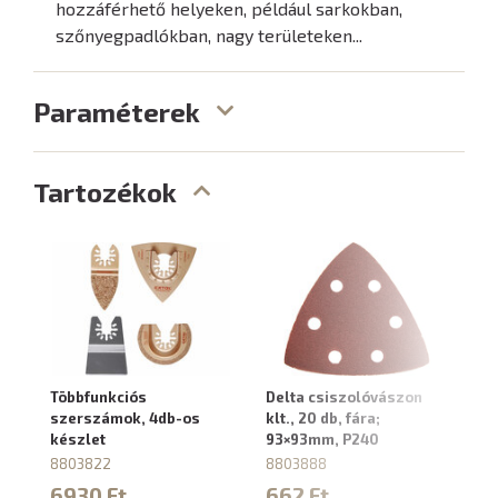
hozzáférhető helyeken, például sarkokban,
szőnyegpadlókban, nagy területeken...
Paraméterek
Tartozékok
Többfunkciós
Delta csiszolóvászon
De
szerszámok, 4db-os
klt., 20 db, fára;
kl
készlet
93×93mm, P240
9
8803822
8803888
8
6930 Ft
662 Ft
6