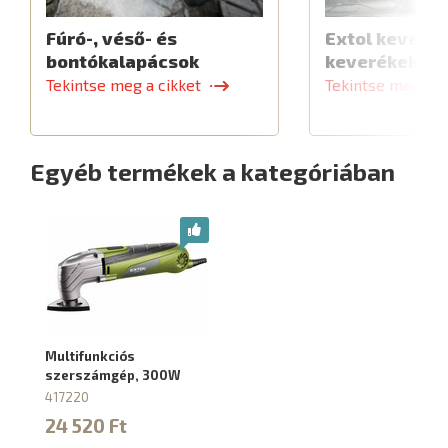
Fúró-, véső- és
Extol keverők
bontókalapácsok
keverékekhe
Tekintse meg a cikket
Tekintse meg a c
Egyéb termékek a kategóriában
Multifunkciós
szerszámgép, 300W
417220
24 520 Ft