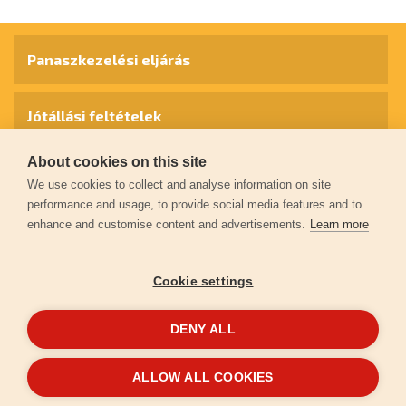
Panaszkezelési eljárás
Jótállási feltételek
About cookies on this site
Személyes adatok védelme
We use cookies to collect and analyse information on site
performance and usage, to provide social media features and to
enhance and customise content and advertisements.
Learn more
Kapcsolat
Cookie settings
Garancia regisztráció
DENY ALL
© 2026
extol.hu
- Minden jog fenntartva
ALLOW ALL COOKIES
Létrehozta
FEO