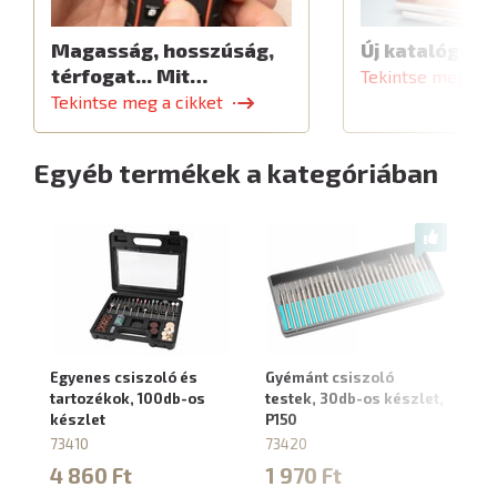
Magasság, hosszúság,
Új katalógus
térfogat... Mit…
Tekintse meg a c
Tekintse meg a cikket
Egyéb termékek a kategóriában
Egyenes csiszoló és
Gyémánt csiszoló
Fl
tartozékok, 100db-os
testek, 30db-os készlet,
M
készlet
P150
40
73410
73420
3
4 860 Ft
1 970 Ft