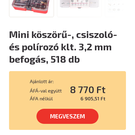
Mini köszörű-, csiszoló-
és polírozó klt. 3,2 mm
befogás, 518 db
Ajánlott ár:
8 770 Ft
ÁFÁ-val együtt
ÁFA nélkül
6 905,51 Ft
MEGVESZEM