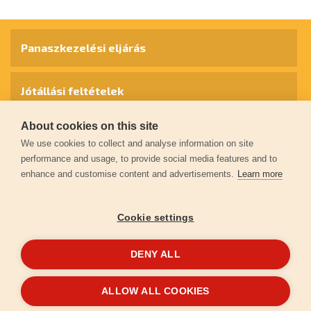
Panaszkezelési eljárás
Jótállási feltételek
About cookies on this site
Személyes adatok védelme
We use cookies to collect and analyse information on site
performance and usage, to provide social media features and to
enhance and customise content and advertisements.
Learn more
Kapcsolat
Cookie settings
Garancia regisztráció
DENY ALL
© 2026
extol.hu
- Minden jog fenntartva
ALLOW ALL COOKIES
Létrehozta
FEO