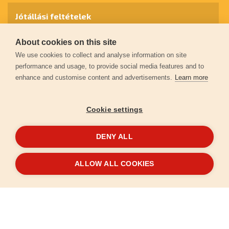
Jótállási feltételek
About cookies on this site
Személyes adatok védelme
We use cookies to collect and analyse information on site
performance and usage, to provide social media features and to
enhance and customise content and advertisements.
Learn more
Kapcsolat
Cookie settings
Garancia regisztráció
DENY ALL
© 2026
extol.hu
- Minden jog fenntartva
ALLOW ALL COOKIES
Létrehozta
FEO