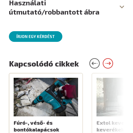
Használati
útmutató/robbantott ábra
ÍRJON EGY KÉRDÉST
Kapcsolódó cikkek
Fúró-, véső- és
Extol keverők
bontókalapácsok
keverékekhe