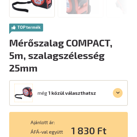
TOP termék
Mérőszalag COMPACT,
5m, szalagszélesség
25mm
még
1 közül választhatsz
Ajánlott ár:
1 830 Ft
ÁFÁ-val együtt