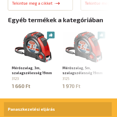
Tekintse meg a cikket
Tekintse meg a c
Egyéb termékek a kategóriában
Mérőszalag, 3m,
Mérőszalag, 5m,
Mé
szalagszélesség 19mm
szalagszélesség 19mm
s
3123
3125
31
1 660 Ft
1 970 Ft
1
Panaszkezelési eljárás