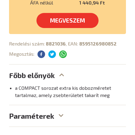
ÁFA nélkül
1 440,94 Ft
MEGVESZEM
Rendelési szám:
8821036
, EAN:
8595126980852
Megosztás:
Főbb előnyök
a COMPACT sorozat extra kis dobozméretet
tartalmaz, amely zsebterületet takarít meg
Paraméterek