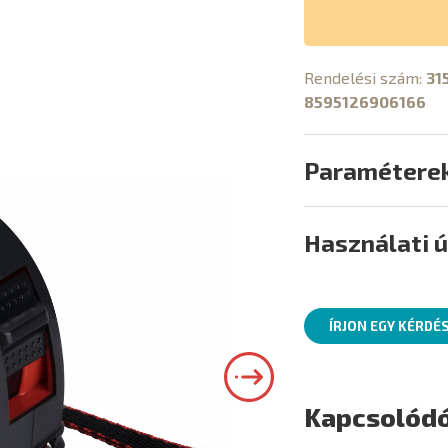
Rendelési szám:
31
8595126906166
Paramétere
Használati 
ÍRJON EGY KÉRDÉ
Kapcsolódó