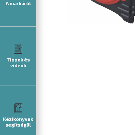
A márkáról
Tippek és
videók
Kézikönyvek
segítségül