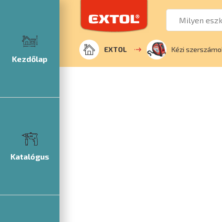
EXTOL
Kézi szerszámo
Kezdőlap
Katalógus