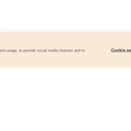
Cookie se
and usage, to provide social media features and to
góriában
Mérőszalag, 5m, szalagszélesség
Mérőszalag, 3m, sza