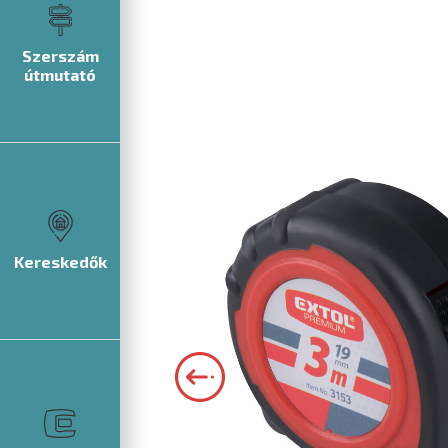
Szerszám
útmutató
Kereskedők