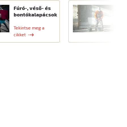
Fúró-, véső- és
E
bontókalapácsok
é
k
Tekintse meg a
T
cikket
c