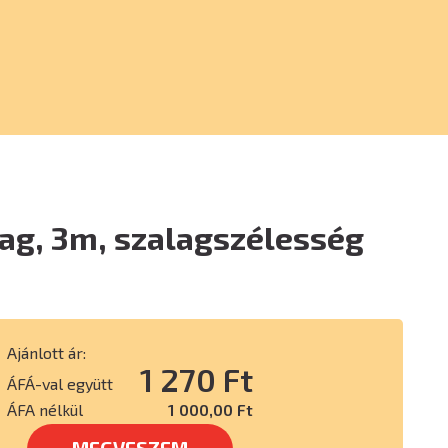
ag, 3m, szalagszélesség
Ajánlott ár:
1 270 Ft
ÁFÁ-val együtt
ÁFA nélkül
1 000,00 Ft