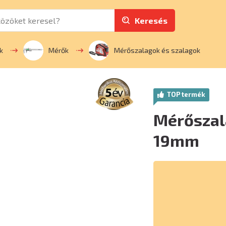
Keresés
k
Mérők
Mérőszalagok és szalagok
TOP termék
Mérőszal
19mm