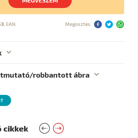
MEGVESZEM
53
, EAN:
Megosztás:
k
útmutató/robbantott ábra
ST
 cikkek