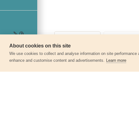
About cookies on this site
Szerviz
We use cookies to collect and analyse information on site performance 
enhance and customise content and advertisements.
Learn more
Egyéb termékek a kate
Mérőszalag, 3m, szalagszélesség