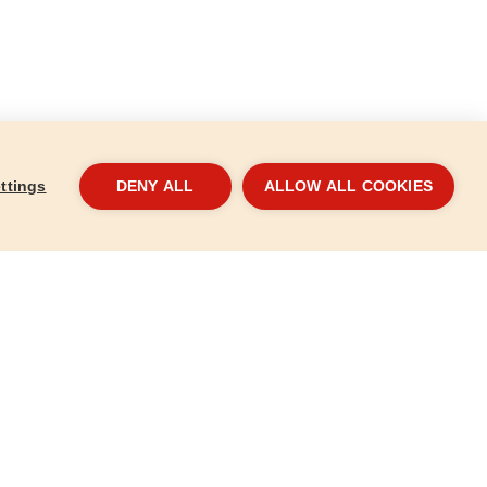
ttings
DENY ALL
ALLOW ALL COOKIES
lagszélesség
Mérőszalag, 5m, szalagszélesség
Mérő