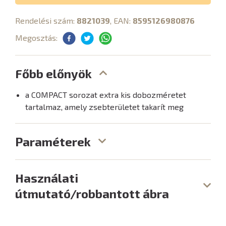
Rendelési szám:
8821039
, EAN:
8595126980876
Megosztás:
Főbb előnyök
a COMPACT sorozat extra kis dobozméretet
tartalmaz, amely zsebterületet takarít meg
Paraméterek
Használati
útmutató/robbantott ábra