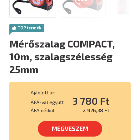
TOP termék
Mérőszalag COMPACT,
10m, szalagszélesség
25mm
Ajánlott ár:
3 780 Ft
ÁFÁ-val együtt
ÁFA nélkül
2 976,38 Ft
MEGVESZEM