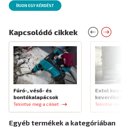
ÍRJON EGY KÉRDÉST
Kapcsolódó cikkek
Fúró-, véső- és
Extol keverők
bontókalapácsok
keverékekhe
Tekintse meg a cikket
Tekintse meg a c
Egyéb termékek a kategóriában