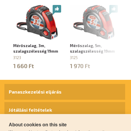
Mérőszalag, 3m,
Mérőszalag, 5m,
Mé
szalagszélesség 19mm
szalagszélesség 19mm
s
3123
3125
31
1 660 Ft
1 970 Ft
1
Panaszkezelési eljárás
Jótállási feltételek
About cookies on this site
Személyes adatok védelme