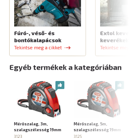
Fúró-, véső- és
Extol keverők
bontókalapácsok
keverékekhe
Tekintse meg a cikket
Tekintse meg a c
Egyéb termékek a kategóriában
Mérőszalag, 3m,
Mérőszalag, 5m,
Mé
szalagszélesség 19mm
szalagszélesség 19mm
s
3123
3125
31