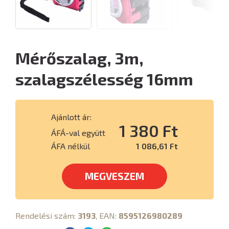
Mérőszalag, 3m,
szalagszélesség 16mm
Ajánlott ár:
1 380 Ft
ÁFÁ-val együtt
ÁFA nélkül
1 086,61 Ft
MEGVESZEM
Rendelési szám:
3193
, EAN:
8595126980289