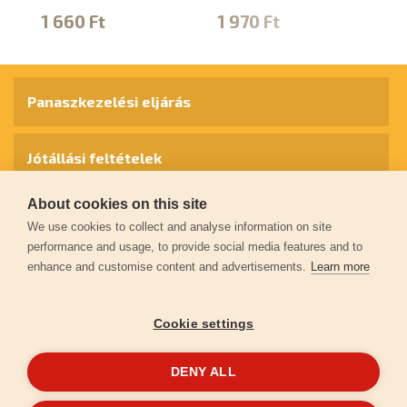
1 660 Ft
1 970 Ft
1
Panaszkezelési eljárás
Jótállási feltételek
About cookies on this site
Személyes adatok védelme
We use cookies to collect and analyse information on site
performance and usage, to provide social media features and to
enhance and customise content and advertisements.
Learn more
Kapcsolat
Cookie settings
Garancia regisztráció
DENY ALL
© 2026
extol.hu
- Minden jog fenntartva