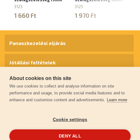
3123
3125
31
1 660 Ft
1 970 Ft
1
Panaszkezelési eljárás
Jótállási feltételek
About cookies on this site
Személyes adatok védelme
We use cookies to collect and analyse information on site
performance and usage, to provide social media features and to
enhance and customise content and advertisements.
Learn more
Kapcsolat
Cookie settings
Garancia regisztráció
DENY ALL