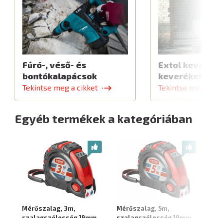
Fúró-, véső- és
Extol keverők
bontókalapácsok
keverékekhe
Tekintse meg a cikket
Tekintse meg a c
Egyéb termékek a kategóriában
Mérőszalag, 3m,
Mérőszalag, 5m,
Mé
szalagszélesség 19mm
szalagszélesség 19mm
s