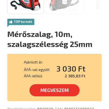
TOP termék
Mérőszalag, 10m,
szalagszélesség 25mm
Ajánlott ár:
3 030 Ft
ÁFÁ-val együtt
ÁFA nélkül
2 385,83 Ft
MEGVESZEM
Rendelési szám:
8821029
, EAN:
8595126979023