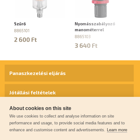
Szűrő
Nyomásszabályozó
N
manométerrel
sz
8865101
m
8865103
2 600 Ft
88
3 640 Ft
7
Panaszkezelési eljárás
Jótállási feltételek
About cookies on this site
Személyes adatok védelme
We use cookies to collect and analyse information on site
performance and usage, to provide social media features and to
enhance and customise content and advertisements.
Learn more
Kapcsolat