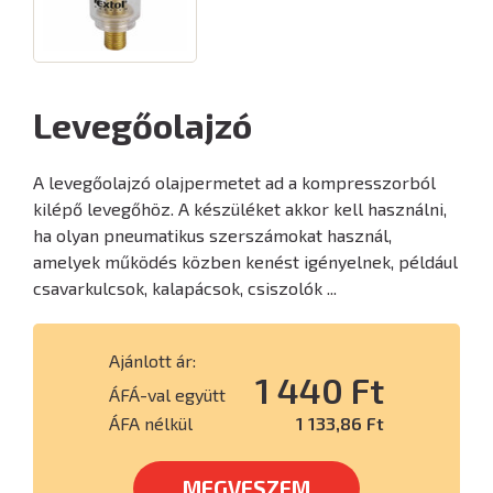
Levegőolajzó
A levegőolajzó olajpermetet ad a kompresszorból
kilépő levegőhöz. A készüléket akkor kell használni,
ha olyan pneumatikus szerszámokat használ,
amelyek működés közben kenést igényelnek, például
csavarkulcsok, kalapácsok, csiszolók ...
Ajánlott ár:
1 440 Ft
ÁFÁ-val együtt
ÁFA nélkül
1 133,86 Ft
MEGVESZEM