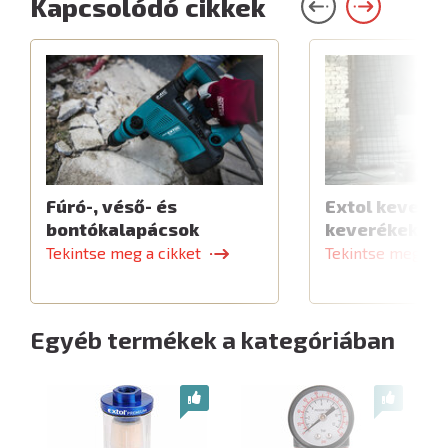
Kapcsolódó cikkek
Fúró-, véső- és
Extol keverők
bontókalapácsok
keverékekhe
Tekintse meg a cikket
Tekintse meg a c
Egyéb termékek a kategóriában