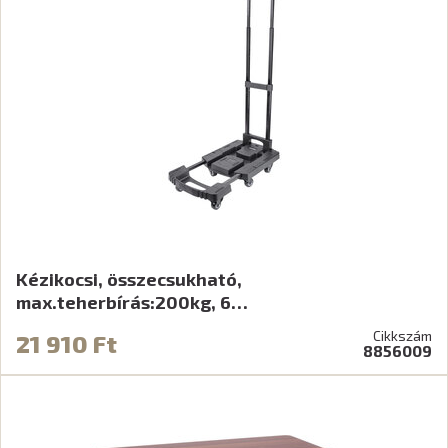
Kézikocsi, összecsukható,
max.teherbírás:200kg, 6…
Cikkszám
21 910 Ft
8856009