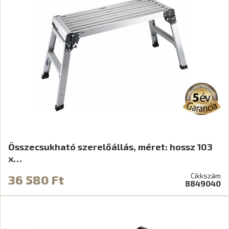
Összecsukható szerelőállás, méret: hossz 103
x…
Cikkszám
36 580 Ft
8849040