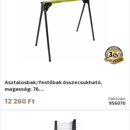
Asztalosbak/festőbak összecsukható,
magasság: 76…
Cikkszám
12 260 Ft
956070