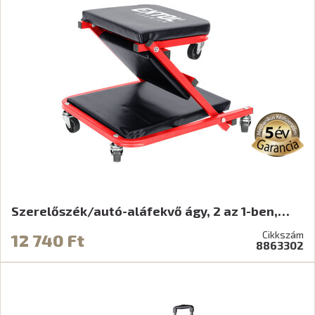
Szerelőszék/autó-aláfekvő ágy, 2 az 1-ben,…
Cikkszám
12 740 Ft
8863302