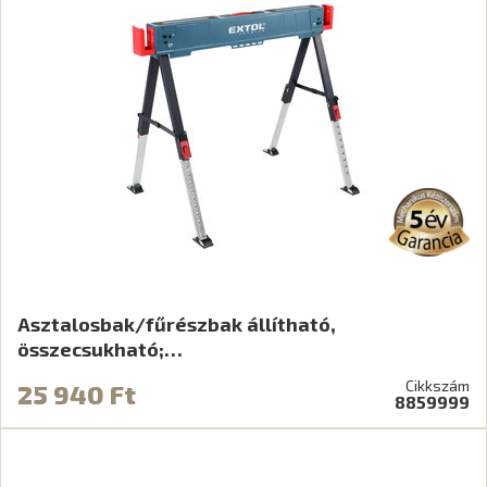
Asztalosbak/fűrészbak állítható,
összecsukható;…
Cikkszám
25 940 Ft
8859999