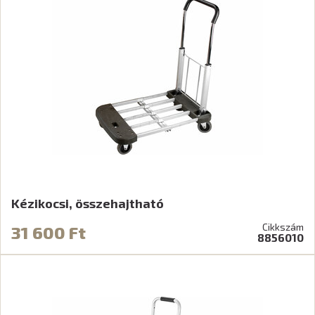
Kézikocsi, összehajtható
Cikkszám
31 600 Ft
8856010