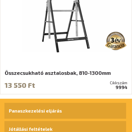
Összecsukható asztalosbak, 810-1300mm
Cikkszám
13 550 Ft
9994
Panaszkezelési eljárás
Jótállási feltételek