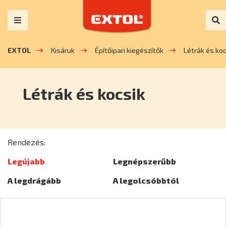
EXTOL
Kisáruk
Építőipari kiegészítők
Létrák és koc
Létrák és kocsik
Rendezés:
Legújabb
Legnépszerűbb
A legdrágább
A legolcsóbbtól