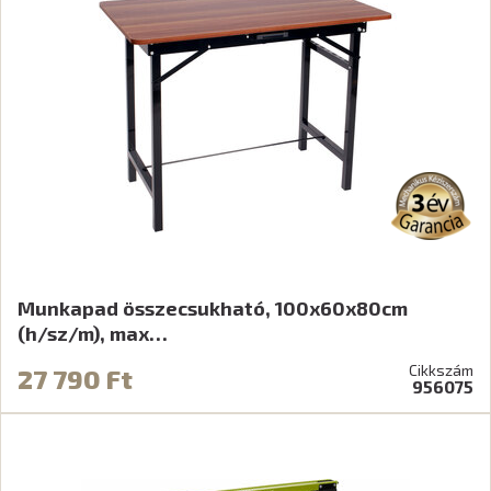
Munkapad összecsukható, 100x60x80cm
(h/sz/m), max…
Cikkszám
27 790 Ft
956075