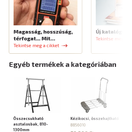
Magasság, hosszúság,
Új katalógus
térfogat... Mit…
Tekintse meg a c
Tekintse meg a cikket
Egyéb termékek a kategóriában
Összecsukható
Kézikocsi, összehajtható
Ö
asztalosbak, 810-
sz
8856010
1300mm
ho