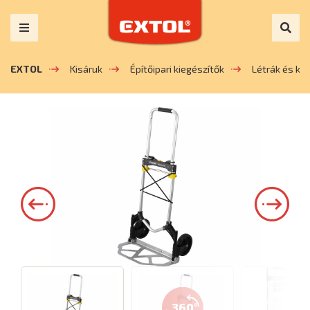
EXTOL
Kisáruk
Építőipari kiegészítők
Létrák és koc
360°