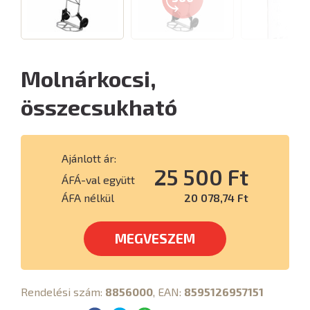
Molnárkocsi,
összecsukható
Ajánlott ár:
25 500 Ft
ÁFÁ-val együtt
ÁFA nélkül
20 078,74 Ft
MEGVESZEM
Rendelési szám:
8856000
, EAN:
8595126957151