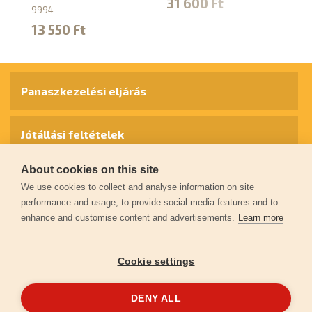
31 600 Ft
x 
9994
te
13 550 Ft
8
3
Panaszkezelési eljárás
Jótállási feltételek
About cookies on this site
Személyes adatok védelme
We use cookies to collect and analyse information on site
performance and usage, to provide social media features and to
enhance and customise content and advertisements.
Learn more
Kapcsolat
Cookie settings
Garancia regisztráció
DENY ALL
© 2026
extol.hu
- Minden jog fenntartva