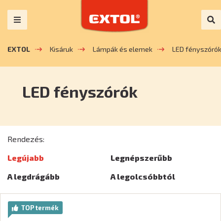
EXTOL
Kisáruk
Lámpák és elemek
LED fényszóró
LED fényszórók
Rendezés:
Legújabb
Legnépszerűbb
A legdrágább
A legolcsóbbtól
TOP termék