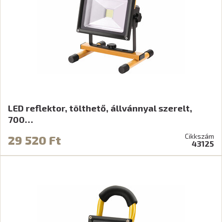
LED reflektor, tölthető, állvánnyal szerelt,
700…
Cikkszám
29 520 Ft
43125