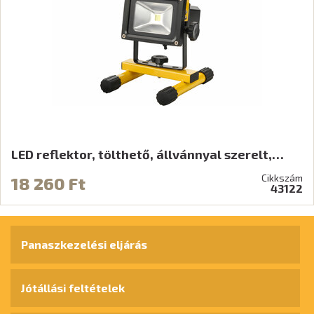
LED reflektor, tölthető, állvánnyal szerelt,…
Cikkszám
18 260 Ft
43122
Panaszkezelési eljárás
Jótállási feltételek