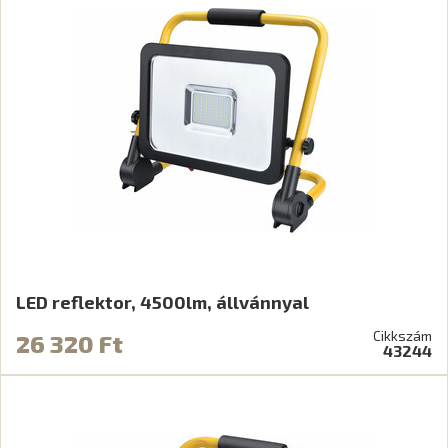
LED reflektor, 4500lm, állvánnyal
Cikkszám
26 320 Ft
43244