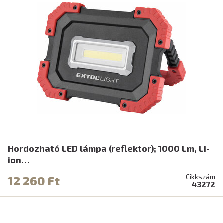
Hordozható LED lámpa (reflektor); 1000 Lm, Li-
ion…
Cikkszám
12 260 Ft
43272