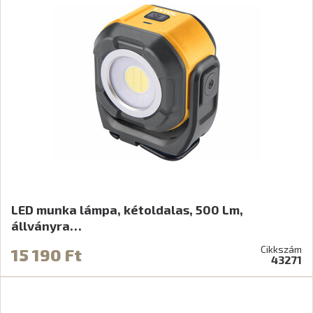
LED munka lámpa, kétoldalas, 500 Lm,
állványra…
Cikkszám
15 190 Ft
43271